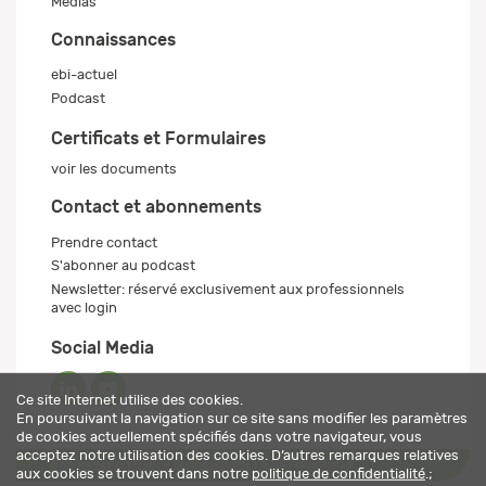
Médias
Connaissances
ebi-actuel
Podcast
Certificats et Formulaires
voir les documents
Contact et abonnements
Prendre contact
S'abonner au podcast
Newsletter: réservé exclusivement aux professionnels
avec login
Social Media
Ce site Internet utilise des cookies.
En poursuivant la navigation sur ce site sans modifier les paramètres
de cookies actuellement spécifiés dans votre navigateur, vous
acceptez notre utilisation des cookies. D’autres remarques relatives
Mentions légales
Politique de confidentialité
© 2026 ebi-pharm ag
aux cookies se trouvent dans notre
politique de confidentialité
.;