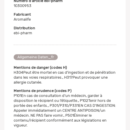
Numéro d'article ebi-pharm
10300953
Fabricant
Aromalife
Distribution
ebi-pharm
Allgemeine Daten_fr
Mentions de danger (codes H)
H304Peut être mortel en cas d’ingestion et de pénétration
dans les voies respiratoires., H317Peut provoquer une
allergie cutanée.
Mentions de prudence (codes P)
P101En cas de consultation d’un médecin, garder à
disposition le récipient ou l’étiquette., P102Tenir hors de
portée des enfants., P301/P310/P331EN CAS D’INGESTION:
Appeler immédiatement un CENTRE ANTIPOISON/un
médecin. NE PAS faire vomir., P501Éliminer le
contenu/récipient conformément aux législations en
vigueur.