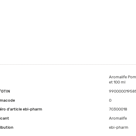
Aromalife Pomp
et 100 ml
/GTIN
99000001958
rmacode
0
ro d'article ebi-pharm
70300018
icant
Aromalife
ribution
ebi-pharm