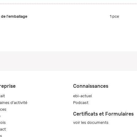
e de l'emballage
1 pce
reprise
Connaissances
ait
ebi-actuel
ines d'activité
Podcast
ices
Certificats et Formulaires
m
voir les documents
ois
act
s