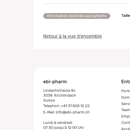
Taill
Information destinée aux patients
Retour à la vue d’ensemble
ebi-pharm
Ent
Lindachstrasse 8c
Portr
3038
Kirchlindach
Doma
Suisse
Serv
Telephon:
+41 31 828 12 22
Tea
E-Mail:
info@ebi-pharm.ch
Empl
Cont
Lundi à vendredi
07:30 jusqu'à 12:00 Uhr
Accè