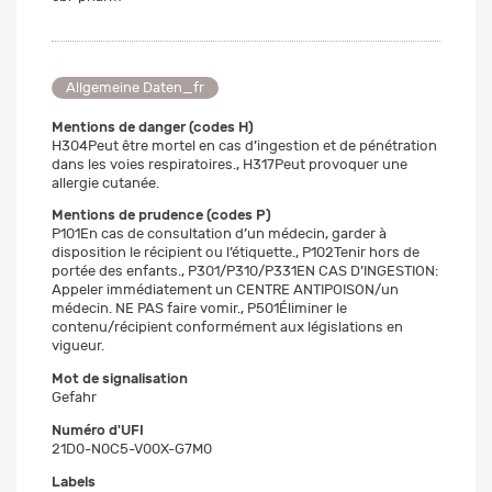
Allgemeine Daten_fr
Mentions de danger (codes H)
H304Peut être mortel en cas d’ingestion et de pénétration
dans les voies respiratoires., H317Peut provoquer une
allergie cutanée.
Mentions de prudence (codes P)
P101En cas de consultation d’un médecin, garder à
disposition le récipient ou l’étiquette., P102Tenir hors de
portée des enfants., P301/P310/P331EN CAS D’INGESTION:
Appeler immédiatement un CENTRE ANTIPOISON/un
médecin. NE PAS faire vomir., P501Éliminer le
contenu/récipient conformément aux législations en
vigueur.
Mot de signalisation
Gefahr
Numéro d'UFI
21D0-N0C5-V00X-G7M0
Labels