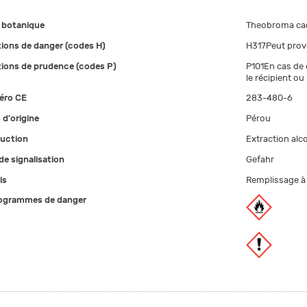
botanique
Theobroma ca
ions de danger (codes H)
H317Peut provo
ions de prudence (codes P)
P101En cas de 
le récipient ou
éro CE
283-480-6
 d'origine
Pérou
uction
Extraction alc
de signalisation
Gefahr
ls
Remplissage à 
ogrammes de danger