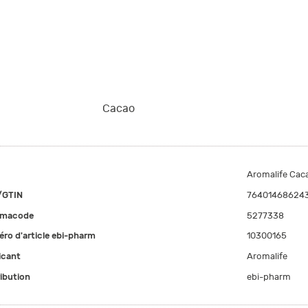
Cacao
Aromalife Cacao
/GTIN
76401468624
rmacode
5277338
ro d'article ebi-pharm
10300165
icant
Aromalife
ribution
ebi-pharm