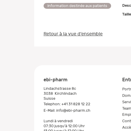
Desc
Information destinée aux patients
Taill
Retour à la vue d’ensemble
ebi-pharm
Ent
Lindachstrasse 8c
Portr
3038
Kirchlindach
Doma
Suisse
Serv
Telephon:
+41 31 828 12 22
Tea
E-Mail:
info@ebi-pharm.ch
Empl
Cont
Lundi à vendredi
07:30 jusqu'à 12:00 Uhr
Accè
13:00 jusqu'à 17:00 Uhr