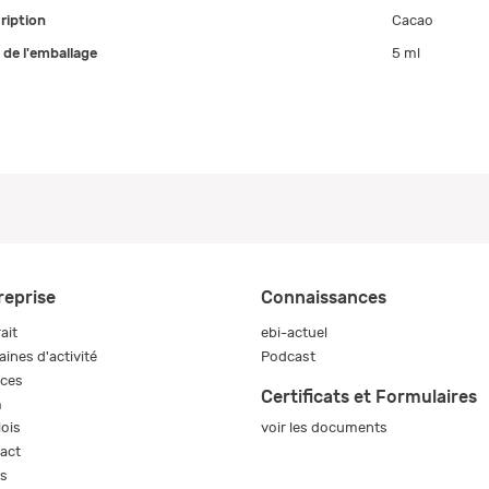
ription
Cacao
e de l'emballage
5 ml
reprise
Connaissances
ait
ebi-actuel
ines d'activité
Podcast
ices
Certificats et Formulaires
m
voir les documents
ois
act
s