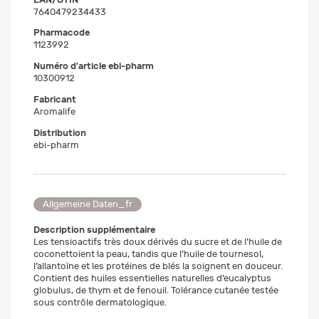
7640479234433
Pharmacode
1123992
Numéro d'article ebi-pharm
10300912
Fabricant
Aromalife
Distribution
ebi-pharm
Allgemeine Daten_fr
Description supplémentaire
Les tensioactifs très doux dérivés du sucre et de l’huile de
coconettoient la peau, tandis que l’huile de tournesol,
l’allantoïne et les protéines de blés la soignent en douceur.
Contient des huiles essentielles naturelles d’eucalyptus
globulus, de thym et de fenouil. Tolérance cutanée testée
sous contrôle dermatologique.