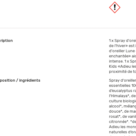
ription
1 x Spray d'ore
de l’hiver» est
d'oreiller Lune
enchantée» aid
intense. 1 x Sp
Kids «Adieu le
proximité de to
osition / ingrédients
Spray d'oreille
essentielles 10
d‘eucalyptus ra
l‘Himalaya*, d
culture biolog
alcool*, mélan
douce*, de man
rosat*, de vani
citronnée*. *de
Adieu les mons
naturelles d‘o