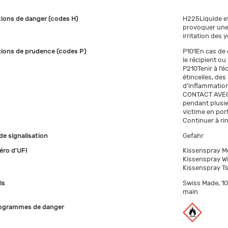
ions de danger (codes H)
H225Liquide et
provoquer une 
irritation des 
ions de prudence (codes P)
P101En cas de 
le récipient ou
P210Tenir à l’é
étincelles, de
d’inflammatio
CONTACT AVEC 
pendant plusieu
victime en port
Continuer à rin
de signalisation
Gefahr
ro d'UFI
Kissenspray 
Kissenspray W
Kissenspray T
ls
Swiss Made, 100
main
ogrammes de danger