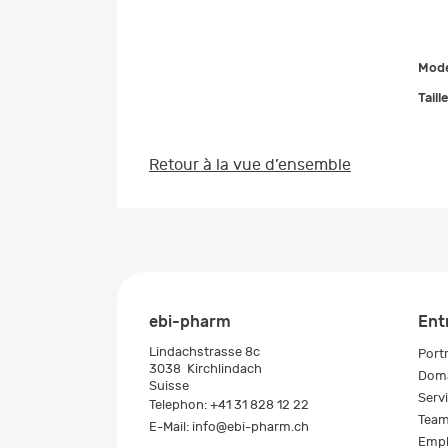
Mode
Taill
Retour à la vue d’ensemble
ebi-pharm
Ent
Lindachstrasse 8c
Portr
3038
Kirchlindach
Doma
Suisse
Serv
Telephon:
+41 31 828 12 22
Tea
E-Mail:
info@ebi-pharm.ch
Empl