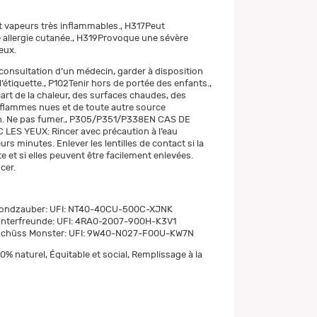
 vapeurs très inflammables., H317Peut
allergie cutanée., H319Provoque une sévère
yeux.
consultation d’un médecin, garder à disposition
 l’étiquette., P102Tenir hors de portée des enfants.,
cart de la chaleur, des surfaces chaudes, des
s flammes nues et de toute autre source
n. Ne pas fumer., P305/P351/P338EN CAS DE
LES YEUX: Rincer avec précaution à l’eau
rs minutes. Enlever les lentilles de contact si la
e et si elles peuvent être facilement enlevées.
cer.
Mondzauber: UFI: NT40-40CU-500C-XJNK
interfreunde: UFI: 4RA0-2007-900H-K3V1
schüss Monster: UFI: 9W40-N027-F00U-KW7N
% naturel, Équitable et social, Remplissage à la