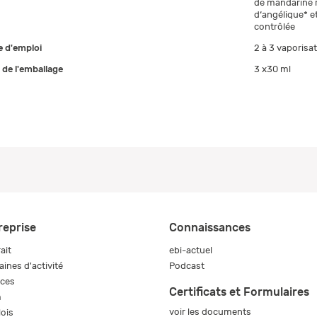
de mandarine 
d‘angélique* e
contrôlée
 d'emploi
2 à 3 vaporisati
e de l'emballage
3 x30 ml
reprise
Connaissances
ait
ebi-actuel
ines d'activité
Podcast
ices
Certificats et Formulaires
m
voir les documents
ois