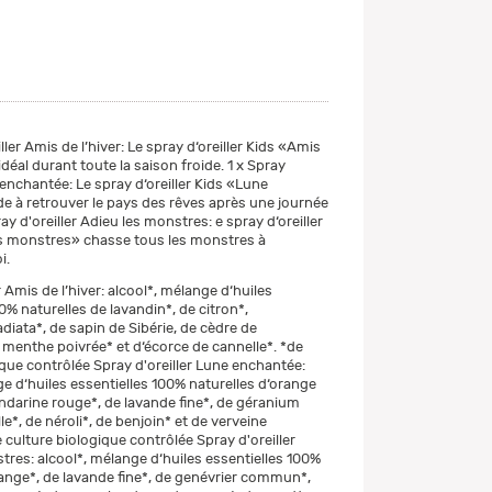
iller Amis de l’hiver: Le spray d‘oreiller Kids «Amis
 idéal durant toute la saison froide. 1 x Spray
 enchantée: Le spray d‘oreiller Kids «Lune
e à retrouver le pays des rêves après une journée
ray d'oreiller Adieu les monstres: e spray d‘oreiller
s monstres» chasse tous les monstres à
i.
r Amis de l’hiver: alcool*, mélange d‘huiles
0% naturelles de lavandin*, de citron*,
diata*, de sapin de Sibérie, de cèdre de
e menthe poivrée* et d‘écorce de cannelle*. *de
ique contrôlée Spray d'oreiller Lune enchantée:
ge d‘huiles essentielles 100% naturelles d‘orange
darine rouge*, de lavande fine*, de géranium
lle*, de néroli*, de benjoin* et de verveine
 culture biologique contrôlée Spray d'oreiller
tres: alcool*, mélange d‘huiles essentielles 100%
range*, de lavande fine*, de genévrier commun*,