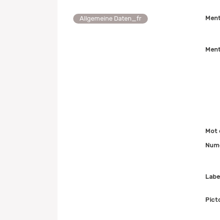
Ment
Allgemeine Daten_fr
Ment
Mot 
Numé
Labe
Pict