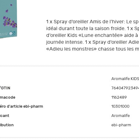
1 x Spray d'oreiller Amis de l’hiver: Le s
idéal durant toute la saison froide. 1 x 
d‘oreiller Kids «Lune enchantée» aide à
journée intense. 1 x Spray d'oreiller Adie
«Adieu les monstres» chasse tous les mo
Aromalife KIDS 
/GTIN
76404792349
rmacode
1162489
ro d'article ebi-pharm
10301000
icant
Aromalife
ribution
ebi-pharm