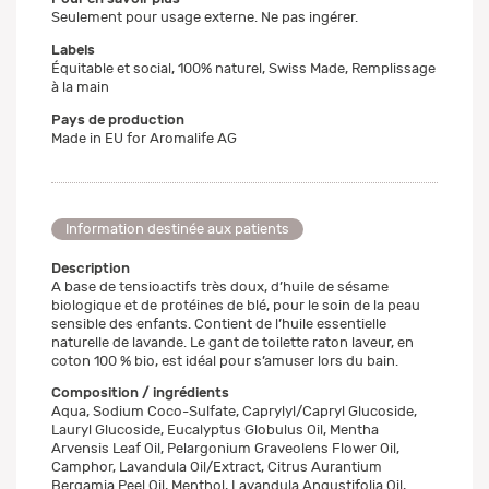
Seulement pour usage externe. Ne pas ingérer.
Labels
Équitable et social, 100% naturel, Swiss Made, Remplissage
à la main
Pays de production
Made in EU for Aromalife AG
Information destinée aux patients
Description
A base de tensioactifs très doux, d’huile de sésame
biologique et de protéines de blé, pour le soin de la peau
sensible des enfants. Contient de l’huile essentielle
naturelle de lavande. Le gant de toilette raton laveur, en
coton 100 % bio, est idéal pour s’amuser lors du bain.
Composition / ingrédients
Aqua, Sodium Coco-Sulfate, Caprylyl/Capryl Glucoside,
Lauryl Glucoside, Eucalyptus Globulus Oil, Mentha
Arvensis Leaf Oil, Pelargonium Graveolens Flower Oil,
Camphor, Lavandula Oil/Extract, Citrus Aurantium
Bergamia Peel Oil, Menthol, Lavandula Angustifolia Oil,