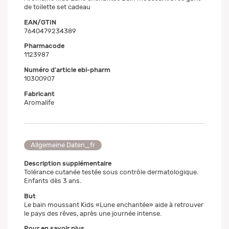
de toilette set cadeau
EAN/GTIN
7640479234389
Pharmacode
1123987
Numéro d'article ebi-pharm
10300907
Fabricant
Aromalife
Allgemeine Daten_fr
Description supplémentaire
Tolérance cutanée testée sous contrôle dermatologique.
Enfants dès 3 ans.
But
Le bain moussant Kids «Lune enchantée» aide à retrouver
le pays des rêves, après une journée intense.
Pour en savoir plus