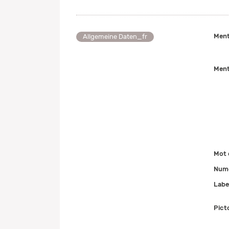
Ment
Allgemeine Daten_fr
Ment
Mot 
Numé
Labe
Pict