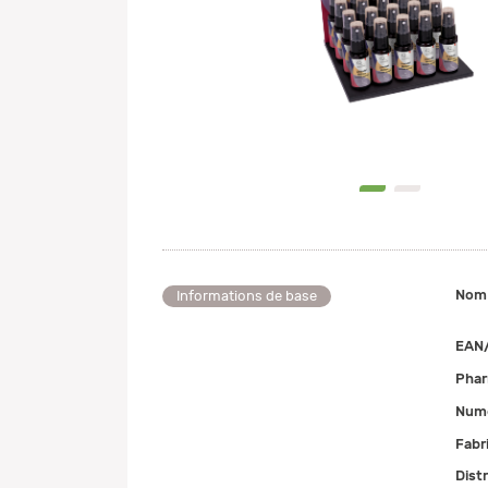
0
1
Nom
Informations de base
EAN
Pha
Numé
Fabr
Dist