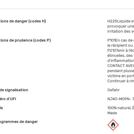
ions de danger (codes H)
H225Liquide et
provoquer une 
irritation des 
ions de prudence (codes P)
P101En cas de 
le récipient ou
P210Tenir à l’é
étincelles, de
d’inflammatio
CONTACT AVEC 
pendant plusieu
victime en port
Continuer à rin
de signalisation
Gefahr
ro d'UFI
NJ40-M09N- 
ls
100% naturel, É
Made
ogrammes de danger