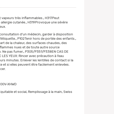
 vapeurs très inflammables., H317Peut
allergie cutanée., H319Provoque une sévère
yeux.
consultation d’un médecin, garder à disposition
 l’étiquette., P102Tenir hors de portée des enfants.,
cart de la chaleur, des surfaces chaudes, des
s flammes nues et de toute autre source
n. Ne pas fumer., P305/P351/P338EN CAS DE
LES YEUX: Rincer avec précaution à l’eau
rs minutes. Enlever les lentilles de contact si la
e et si elles peuvent être facilement enlevées.
cer.
700V-XHWD
quitable et social, Remplissage à la main, Swiss