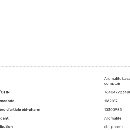
Aromalife Lava
comptoir
/GTIN
76404792348
rmacode
1162187
ro d'article ebi-pharm
10300985
icant
Aromalife
ribution
ebi-pharm