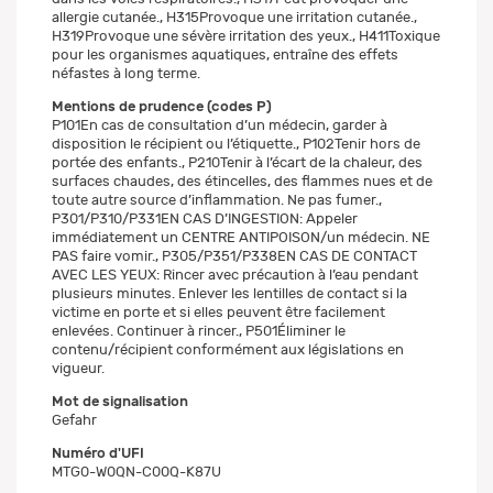
allergie cutanée., H315Provoque une irritation cutanée.,
H319Provoque une sévère irritation des yeux., H411Toxique
pour les organismes aquatiques, entraîne des effets
néfastes à long terme.
Mentions de prudence (codes P)
P101En cas de consultation d’un médecin, garder à
disposition le récipient ou l’étiquette., P102Tenir hors de
portée des enfants., P210Tenir à l’écart de la chaleur, des
surfaces chaudes, des étincelles, des flammes nues et de
toute autre source d’inflammation. Ne pas fumer.,
P301/P310/P331EN CAS D’INGESTION: Appeler
immédiatement un CENTRE ANTIPOISON/un médecin. NE
PAS faire vomir., P305/P351/P338EN CAS DE CONTACT
AVEC LES YEUX: Rincer avec précaution à l’eau pendant
plusieurs minutes. Enlever les lentilles de contact si la
victime en porte et si elles peuvent être facilement
enlevées. Continuer à rincer., P501Éliminer le
contenu/récipient conformément aux législations en
vigueur.
Mot de signalisation
Gefahr
Numéro d'UFI
MTG0-W0QN-C00Q-K87U