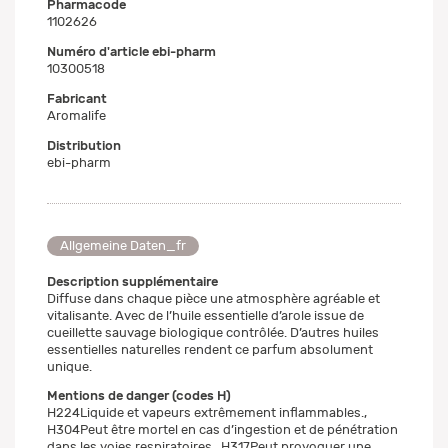
Pharmacode
1102626
Numéro d'article ebi-pharm
10300518
Fabricant
Aromalife
Distribution
ebi-pharm
Allgemeine Daten_fr
Description supplémentaire
Diffuse dans chaque pièce une atmosphère agréable et
vitalisante. Avec de l’huile essentielle d’arole issue de
cueillette sauvage biologique contrôlée. D’autres huiles
essentielles naturelles rendent ce parfum absolument
unique.
Mentions de danger (codes H)
H224Liquide et vapeurs extrêmement inflammables.,
H304Peut être mortel en cas d’ingestion et de pénétration
dans les voies respiratoires., H317Peut provoquer une