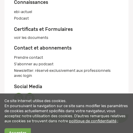
Connaissances
ebi-actuel
Podcast
Certificats et Formulaires
voir les documents
Contact et abonnements
Prendre contact
S'abonner au podcast
Newsletter: réservé exclusivement aux professionnels
avec login
Social Media
Ce site Internet utilise des cookies.
En poursuivant la navigation sur ce site sans modifier les paramètres
de cookies actuellement spécifiés dans votre navigateur, vous
acceptez notre utilisation des cookies. D’autres remarques relatives
Mentions légales
Politique de confidentialité
© 2026 ebi-pharm ag
aux cookies se trouvent dans notre
politique de confidentialité
.;
Accepter