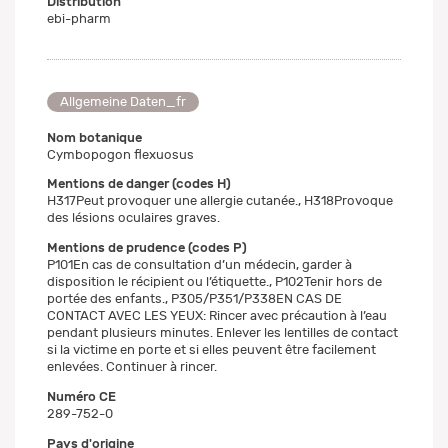
Distribution
ebi-pharm
Allgemeine Daten_fr
Nom botanique
Cymbopogon flexuosus
Mentions de danger (codes H)
H317Peut provoquer une allergie cutanée., H318Provoque
des lésions oculaires graves.
Mentions de prudence (codes P)
P101En cas de consultation d’un médecin, garder à
disposition le récipient ou l’étiquette., P102Tenir hors de
portée des enfants., P305/P351/P338EN CAS DE
CONTACT AVEC LES YEUX: Rincer avec précaution à l’eau
pendant plusieurs minutes. Enlever les lentilles de contact
si la victime en porte et si elles peuvent être facilement
enlevées. Continuer à rincer.
Numéro CE
289-752-0
Pays d'origine