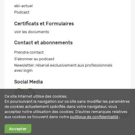
ebi-actuel
Podcast
Certificats et Formulaires
voir les documents
Contact et abonnements
Prendre contact
S'abonner au podcast
Newsletter: réservé exclusivement aux professionnels
avec login
Social Media
Ce site Internet utilise des cookies.
En poursuivant la navigation sur ce site sans modifier les paramètres
de cookies actuellement spécifiés dans votre navigateur, vous
acceptez notre utilisation des cookies. D’autres remarques relatives
Mentions légales
Politique de confidentialité
© 2026 ebi-pharm ag
aux cookies se trouvent dans notre
politique de confidentialité
.;
Accepter