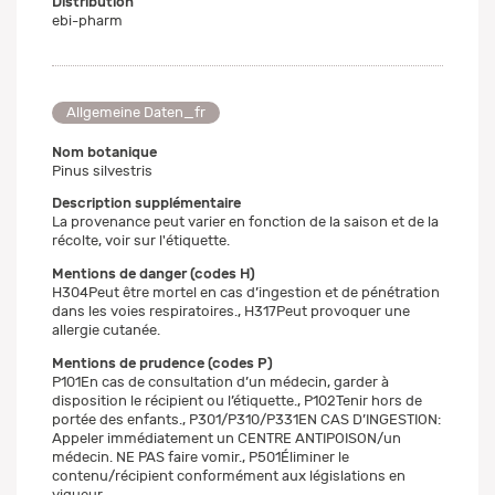
Distribution
ebi-pharm
Allgemeine Daten_fr
Nom botanique
Pinus silvestris
Description supplémentaire
La provenance peut varier en fonction de la saison et de la
récolte, voir sur l'étiquette.
Mentions de danger (codes H)
H304Peut être mortel en cas d’ingestion et de pénétration
dans les voies respiratoires., H317Peut provoquer une
allergie cutanée.
Mentions de prudence (codes P)
P101En cas de consultation d’un médecin, garder à
disposition le récipient ou l’étiquette., P102Tenir hors de
portée des enfants., P301/P310/P331EN CAS D’INGESTION:
Appeler immédiatement un CENTRE ANTIPOISON/un
médecin. NE PAS faire vomir., P501Éliminer le
contenu/récipient conformément aux législations en
vigueur.