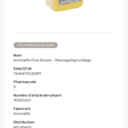
Informations de base
Nom
Aromalife Pure Körper - Massageölgrundlage
EAN/GTIN
7640479232811
Pharmacode
0
Numéro d'article ebi-pharm
10300260
Fabricant
Aromalife
Distribution
ebi-pharm