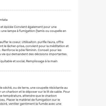
entata
 et épicée Convient également pour une
ec une lampe à fumigation (tamis ou coupelle en
auffer le coeur. Utilisaiton: purifie l’aura, offre
ent le lâcher-prise, convient pour la méditation et
 Renforce le pôle féminin. Conseil: pour les
la vie qui demandent des décisions importantes.
quitable et social, Remplissage à la main
e séché, ou de terre, une coupelle résistante au
un charbon et le déposer sur le lit de sable. Pour
ne température, attendre que le charbon
eu. Placer le matériel de fumigation sur le
désiré, ventiler gentiment la fumée avec une