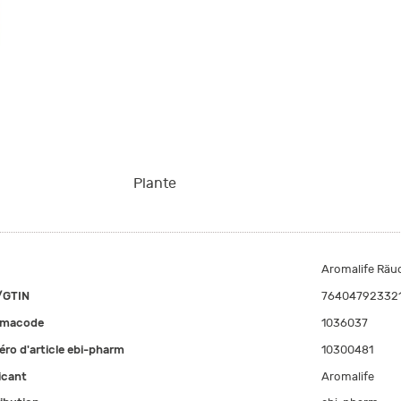
Plante
Aromalife Räu
/GTIN
76404792332
rmacode
1036037
ro d'article ebi-pharm
10300481
icant
Aromalife