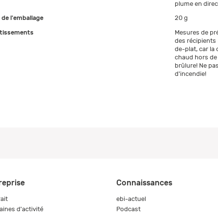
plume en direct
e de l'emballage
20 g
tissements
Mesures de pré
des récipients
de-plat, car la
chaud hors de 
brûlure! Ne pas
d'incendie!
reprise
Connaissances
ait
ebi-actuel
ines d'activité
Podcast