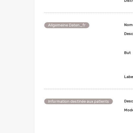
Dist
Nom 
Allgemeine Daten_fr
Desc
But
Labe
Desc
Information destinée aux patients
Mode