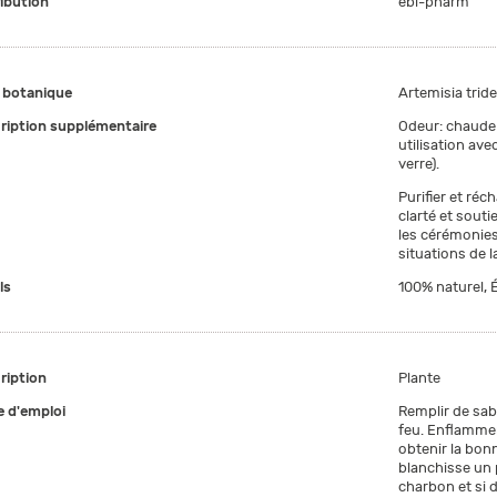
ribution
ebi-pharm
botanique
Artemisia trid
ription supplémentaire
Odeur: chaude
utilisation av
verre).
Purifier et réch
clarté et souti
les cérémonies.
situations de 
ls
100% naturel, É
ription
Plante
 d'emploi
Remplir de sabl
feu. Enflammer 
obtenir la bon
blanchisse un p
charbon et si 