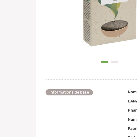
0
1
Nom
Informations de base
EAN
Pha
Numé
Fabr