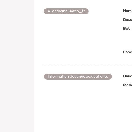
Nom 
Allgemeine Daten_fr
Desc
But
Labe
Desc
Information destinée aux patients
Mode