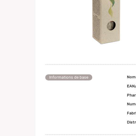
Nom
Informations de base
EAN
Pha
Numé
Fabr
Dist