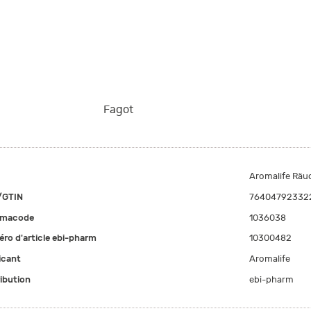
Fagot
Aromalife Räu
/GTIN
76404792332
rmacode
1036038
ro d'article ebi-pharm
10300482
icant
Aromalife
ribution
ebi-pharm