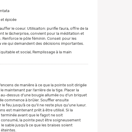
entata
et épicée
auffer le coeur. Utilisaiton: purifie l’aura, offre de la
ent le lâcher­prise, convient pour la méditation et
 Renforce le pôle féminin. Conseil: pour les
la vie qui demandent des décisions importantes.
quitable et social, Remplissage à la main
d’encens de manière à ce que la pointe soit dirigée
le maintenant par l’arrière de la tige. Placer la
s au-dessus d’une bougie allumée ou d’un briquet
lle commence à brûler. Souffler ensuite
e feu jusqu’à ce qu’il ne reste plus qu’une lueur.
ns est maintenant prêt à être utilisé. Si la
 terminée avant que le fagot ne soit
consumé, la pointe peut être soigneusement
le sable jusqu’à ce que les braises soient
éteintes.