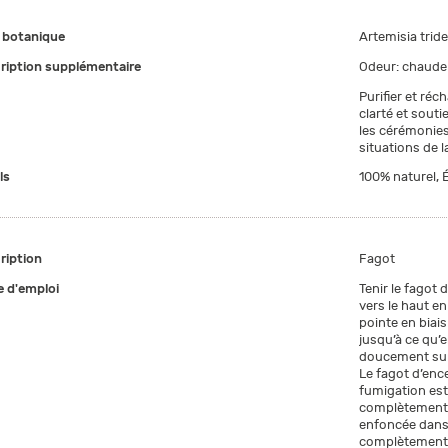
botanique
Artemisia trid
ription supplémentaire
Odeur: chaude 
Purifier et réch
clarté et souti
les cérémonies.
situations de 
ls
100% naturel, É
ription
Fagot
 d'emploi
Tenir le fagot 
vers le haut en 
pointe en biai
jusqu’à ce qu’e
doucement sur l
Le fagot d’ence
fumigation est
complètement 
enfoncée dans 
complètement 