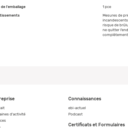
e de l'emballage
1 pce
tissements
Mesures de pré
incandescents 
risque de brûlu
ne quitter l’en
complètement 
reprise
Connaissances
ait
ebi-actuel
ines d'activité
Podcast
ices
Certificats et Formulaires
m