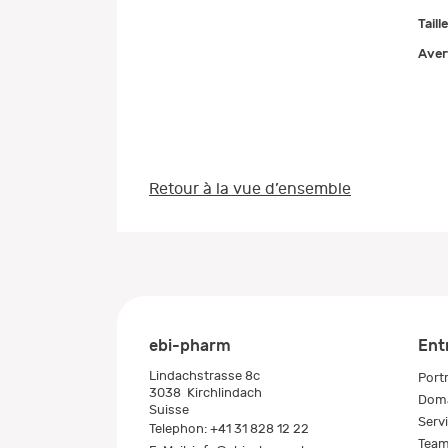
Taill
Aver
Retour à la vue d’ensemble
ebi-pharm
Ent
Lindachstrasse 8c
Portr
3038
Kirchlindach
Doma
Suisse
Serv
Telephon:
+41 31 828 12 22
Tea