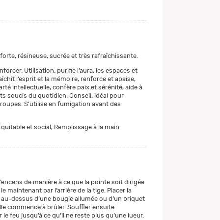
forte, résineuse, sucrée et très rafraîchissante.
nforcer. Utilisation: purifie l’aura, les espaces et
aîchit l’esprit et la mémoire, renforce et apaise,
rté intellectuelle, confère paix et sérénité, aide à
its soucis du quotidien. Conseil: idéal pour
groupes. S’utilise en fumigation avant des
quitable et social, Remplissage à la main
d’encens de manière à ce que la pointe soit dirigée
le maintenant par l’arrière de la tige. Placer la
s au-dessus d’une bougie allumée ou d’un briquet
lle commence à brûler. Souffler ensuite
e feu jusqu’à ce qu’il ne reste plus qu’une lueur.