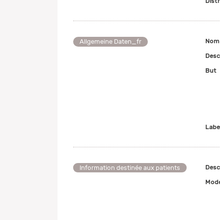
Dist
Nom 
Allgemeine Daten_fr
Desc
But
Labe
Desc
Information destinée aux patients
Mode