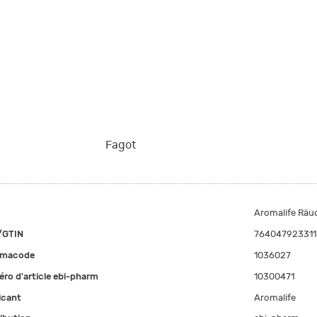
Fagot
Aromalife Räu
/GTIN
764047923311
rmacode
1036027
ro d'article ebi-pharm
10300471
icant
Aromalife