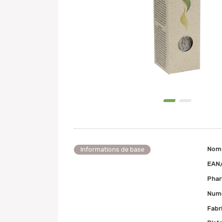
0
1
Nom
Informations de base
EAN
Pha
Numé
Fabr