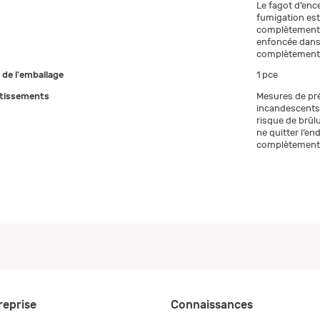
Le fagot d’ence
fumigation est
complètement 
enfoncée dans 
complètement 
e de l'emballage
1 pce
tissements
Mesures de pré
incandescents 
risque de brûlu
ne quitter l’en
complètement 
reprise
Connaissances