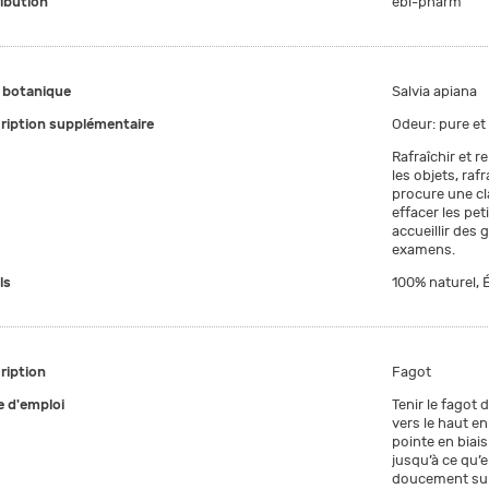
ribution
ebi-pharm
botanique
Salvia apiana
ription supplémentaire
Odeur: pure et 
Rafraîchir et re
les objets, rafr
procure une cla
effacer les pet
accueillir des 
examens.
ls
100% naturel, É
ription
Fagot
 d'emploi
Tenir le fagot 
vers le haut en 
pointe en biai
jusqu’à ce qu’e
doucement sur l