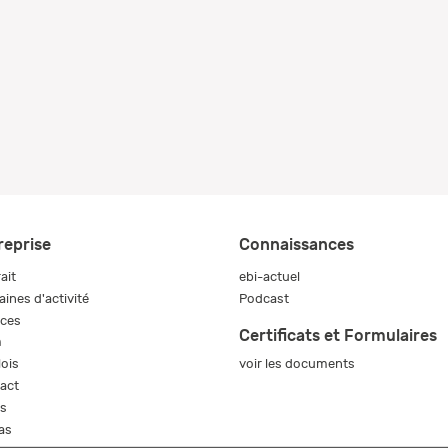
reprise
Connaissances
ait
ebi-actuel
ines d'activité
Podcast
ices
Certificats et Formulaires
m
voir les documents
ois
act
s
as