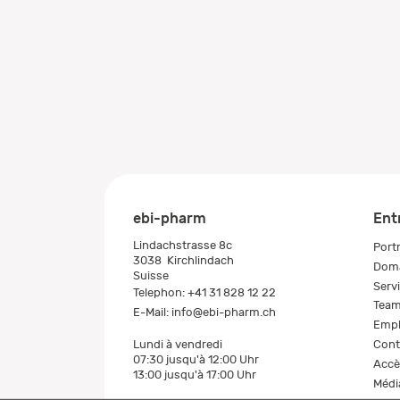
ebi-pharm
Ent
Lindachstrasse 8c
Portr
3038
Kirchlindach
Doma
Suisse
Serv
Telephon:
+41 31 828 12 22
Tea
E-Mail:
info@ebi-pharm.ch
Empl
Cont
Lundi à vendredi
07:30 jusqu'à 12:00 Uhr
Accè
13:00 jusqu'à 17:00 Uhr
Médi