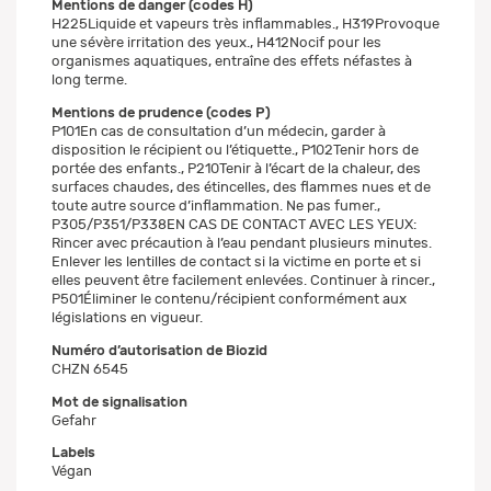
Mentions de danger (codes H)
H225Liquide et vapeurs très inflammables., H319Provoque
une sévère irritation des yeux., H412Nocif pour les
organismes aquatiques, entraîne des effets néfastes à
long terme.
Mentions de prudence (codes P)
P101En cas de consultation d’un médecin, garder à
disposition le récipient ou l’étiquette., P102Tenir hors de
portée des enfants., P210Tenir à l’écart de la chaleur, des
surfaces chaudes, des étincelles, des flammes nues et de
toute autre source d’inflammation. Ne pas fumer.,
P305/P351/P338EN CAS DE CONTACT AVEC LES YEUX:
Rincer avec précaution à l’eau pendant plusieurs minutes.
Enlever les lentilles de contact si la victime en porte et si
elles peuvent être facilement enlevées. Continuer à rincer.,
P501Éliminer le contenu/récipient conformément aux
législations en vigueur.
Numéro d’autorisation de Biozid
CHZN 6545
Mot de signalisation
Gefahr
Labels
Végan