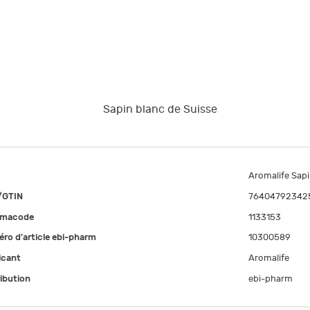
Sapin blanc de Suisse
Aromalife Sapin
/GTIN
76404792342
rmacode
1133153
ro d'article ebi-pharm
10300589
icant
Aromalife
ribution
ebi-pharm