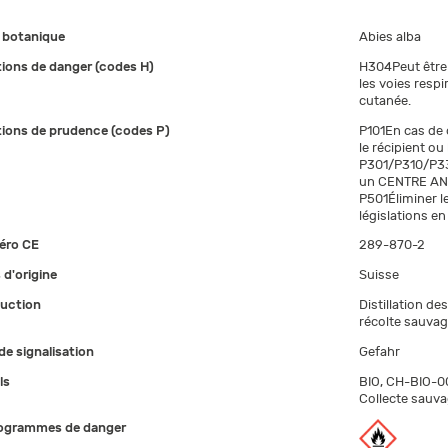
botanique
Abies alba
ions de danger (codes H)
H304Peut être 
les voies respi
cutanée.
ions de prudence (codes P)
P101En cas de 
le récipient ou
P301/P310/P33
un CENTRE ANT
P501Éliminer 
législations en
éro CE
289-870-2
 d'origine
Suisse
uction
Distillation de
récolte sauvag
de signalisation
Gefahr
ls
BIO, CH-BIO-00
Collecte sauva
ogrammes de danger