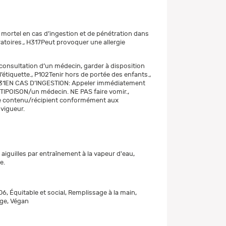
mortel en cas d’ingestion et de pénétration dans
ratoires., H317Peut provoquer une allergie
consultation d’un médecin, garder à disposition
 l’étiquette., P102Tenir hors de portée des enfants.,
1EN CAS D’INGESTION: Appeler immédiatement
IPOISON/un médecin. NE PAS faire vomir.,
le contenu/récipient conformément aux
 vigueur.
s aiguilles par entraînement à la vapeur d'eau,
e.
6, Équitable et social, Remplissage à la main,
ge, Végan