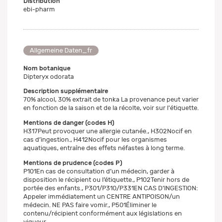
Distribution
ebi-pharm
Allgemeine Daten_fr
Nom botanique
Dipteryx odorata
Description supplémentaire
70% alcool, 30% extrait de tonka La provenance peut varier
en fonction de la saison et de la récolte, voir sur l'étiquette.
Mentions de danger (codes H)
H317Peut provoquer une allergie cutanée., H302Nocif en
cas d’ingestion., H412Nocif pour les organismes
aquatiques, entraîne des effets néfastes à long terme.
Mentions de prudence (codes P)
P101En cas de consultation d’un médecin, garder à
disposition le récipient ou l’étiquette., P102Tenir hors de
portée des enfants., P301/P310/P331EN CAS D’INGESTION:
Appeler immédiatement un CENTRE ANTIPOISON/un
médecin. NE PAS faire vomir., P501Éliminer le
contenu/récipient conformément aux législations en
vigueur.