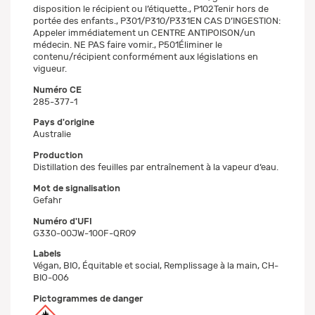
disposition le récipient ou l’étiquette., P102Tenir hors de
portée des enfants., P301/P310/P331EN CAS D’INGESTION:
Appeler immédiatement un CENTRE ANTIPOISON/un
médecin. NE PAS faire vomir., P501Éliminer le
contenu/récipient conformément aux législations en
vigueur.
Numéro CE
285-377-1
Pays d'origine
Australie
Production
Distillation des feuilles par entraînement à la vapeur d‘eau.
Mot de signalisation
Gefahr
Numéro d'UFI
G330-00JW-100F-QR09
Labels
Végan, BIO, Équitable et social, Remplissage à la main, CH-
BIO-006
Pictogrammes de danger