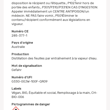
disposition le récipient ou l’étiquette., P102Tenir hors de
portée des enfants., P301/P310/P331EN CAS D’INGESTION:
Appeler immédiatement un CENTRE ANTIPOISON/un
médecin. NE PAS faire vomir., P501Éliminer le
contenu/récipient conformément aux législations en
vigueur.
Numéro CE
285-377-1
Pays d'origine
Australie
Production
Distillation des feuilles par entraînement à la vapeur d‘eau.
Mot de signalisation
Gefahr
Numéro d'UFI
G330-00JW-100F-QR09
Labels
Végan, BIO, Équitable et social, Remplissage à la main, CH-
BIO-006
Pictogrammes de danger