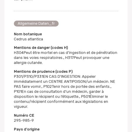
Allgemeine Daten_fr
Nom botanique
Cedrus atlantica
Mentions de danger (codes H)
H304Peut être mortel en cas d’ingestion et de pénétration
dans les voies respiratoires., H317Peut provoquer une
allergie cutanée.
Mentions de prudence (codes P)
P301/P310/P331EN CAS D’INGESTION: Appeler
immédiatement un CENTRE ANTIPOISON/un médecin. NE
PAS faire vomir., P102Tenir hors de portée des enfants.,
P101En cas de consultation d’un médecin, garder à
disposition le récipient ou l’étiquette., P501Éliminer le
contenu/récipient conformément aux législations en
vigueur.
Numéro CE
295-985-9
Pays d'origine