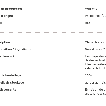
 de production
Autriche
 d'origine
Philippines / 
ls
BIO
ription
Chips de coco
osition / ingrédients
Noix de coco* 
 d'emploi
Les chips de c
de desserts et
Elles se prête
salade de fruit
e de l'emballage
250 g
eils de stockage
garder au frais
tissements
En raison du p
gluten, noix, s