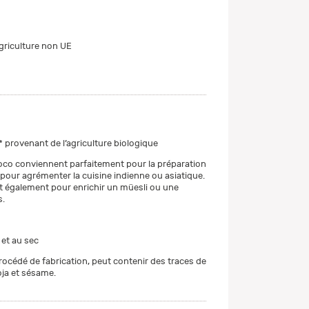
Agriculture non UE
* provenant de l’agriculture biologique
oco conviennent parfaitement pour la préparation
 pour agrémenter la cuisine indienne ou asiatique.
nt également pour enrichir un müesli ou une
s.
 et au sec
rocédé de fabrication, peut contenir des traces de
oja et sésame.