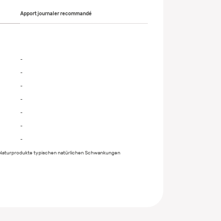
Apport journaler recommandé
-
-
-
-
-
-
-
r Naturprodukte typischen natürlichen Schwankungen