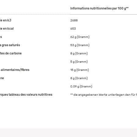
Informations nutritionnelles par 100 g**
ie en kJ
2688
ie en kcal
653
es
62 g (Gramm)
s gras saturés
53 g (Gramm)
tes de carbone
8 g (Gramm)
5 g (Gramm)
 alimentaires/fibres
15 g (Gramm)
ine
8 g (Gramm)
0,09 g (Gramm)
ques tableau des valeurs nutritives
** die angegebenen Werte unterliegen den fü