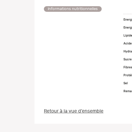
Informations nutritionnelles
Energ
Energ
Lipid
Acide
Hydra
Sucre
Fibres
Proté
Sel
Remar
Retour à la vue d’ensemble