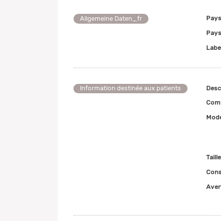
Pays
Allgemeine Daten_fr
Pays
Labe
Desc
Information destinée aux patients
Comp
Mode
Taill
Cons
Aver