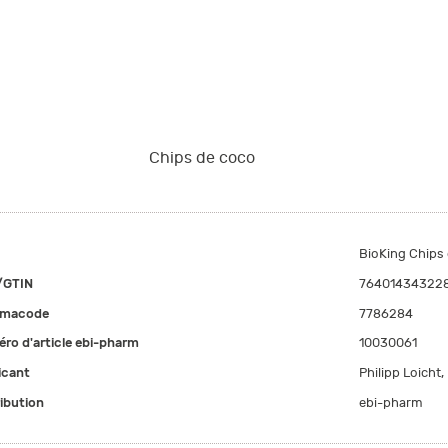
Chips de coco
BioKing Chips
/GTIN
76401434322
rmacode
7786284
ro d'article ebi-pharm
10030061
icant
Philipp Loicht
ribution
ebi-pharm