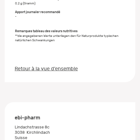
0,2 g (Gramm)
-
Remarques tableau des valeurs nutritives
**die angegebenen Werte unterliegen den für Naturprodukte typischen
natürlichen Schwankungen
Retour à la vue d’ensemble
ebi-pharm
Lindachstrasse 8c
3038
Kirchlindach
Suisse