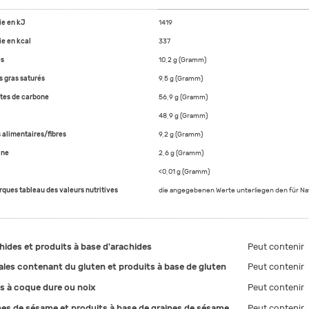
ie en kJ
1419
ie en kcal
337
es
10,2 g (Gramm)
s gras saturés
9,5 g (Gramm)
tes de carbone
56,9 g (Gramm)
48,9 g (Gramm)
 alimentaires/fibres
9,2 g (Gramm)
ine
2,6 g (Gramm)
<0,01 g (Gramm)
ques tableau des valeurs nutritives
die angegebenen Werte unterliegen den für N
hides et produits à base d'arachides
Peut contenir
ales contenant du gluten et produits à base de gluten
Peut contenir
ts à coque dure ou noix
Peut contenir
nes de sésame et produits à base de graines de sésame
Peut contenir