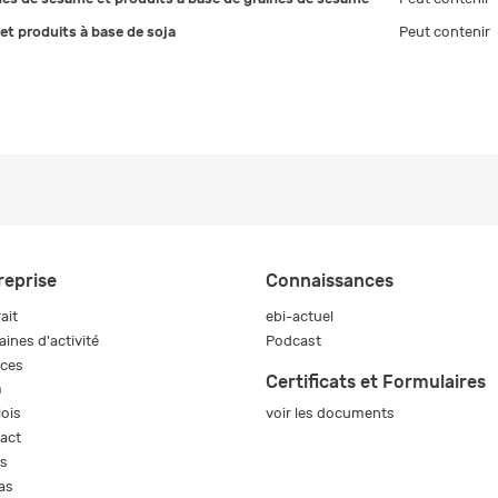
 et produits à base de soja
Peut contenir
reprise
Connaissances
ait
ebi-actuel
ines d'activité
Podcast
ices
Certificats et Formulaires
m
voir les documents
ois
act
s
as