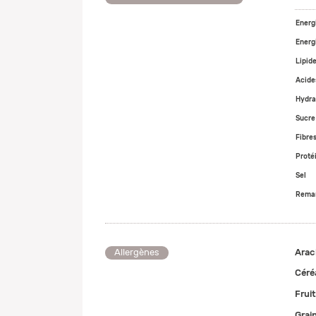
Energ
Energ
Lipid
Acide
Hydra
Sucre
Fibres
Proté
Sel
Remar
Arac
Allergènes
Céré
Frui
Grai