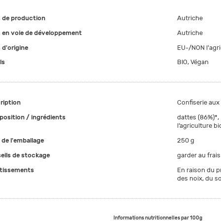
 de production
Autriche
 en voie de développement
Autriche
 d'origine
EU-/NON l'agri
ls
BIO, Végan
ription
Confiserie aux
osition / ingrédients
dattes (86%)*,
l’agriculture b
e de l'emballage
250 g
eils de stockage
garder au frais
tissements
En raison du p
des noix, du s
Informations nutritionnelles par 100g