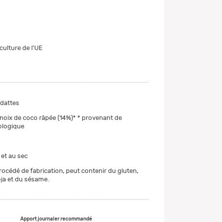
culture de l'UE
 dattes
 noix de coco râpée (14%)* * provenant de
iologique
 et au sec
rocédé de fabrication, peut contenir du gluten,
oja et du sésame.
Apport journaler recommandé