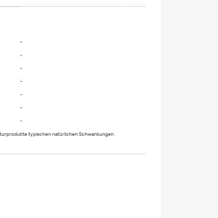
-
-
-
-
-
-
-
aturprodukte typischen natürlichen Schwankungen