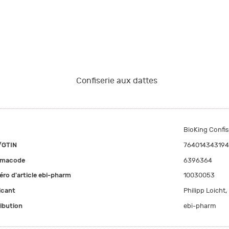
Confiserie aux dattes
BioKing Confis
/GTIN
76401434319
rmacode
6396364
ro d'article ebi-pharm
10030053
icant
Philipp Loicht
ribution
ebi-pharm