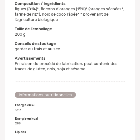
Composition / ingrédients
figues (81%)*, flocons d'oranges (15%)* (oranges séchées*,
farine de riz*), noix de coco râpée* * provenant de
l’agriculture biologique
Taille de l'emballage
200 g
Conseils de stockage
garder au frais et au sec
Avertissements
En raison du procédé de fabrication, peut contenir des
traces de gluten, noix, soja et sésame.
Informations nutritionnelles
Energie en kJ
1217
Energie en kcal
288
Lipides