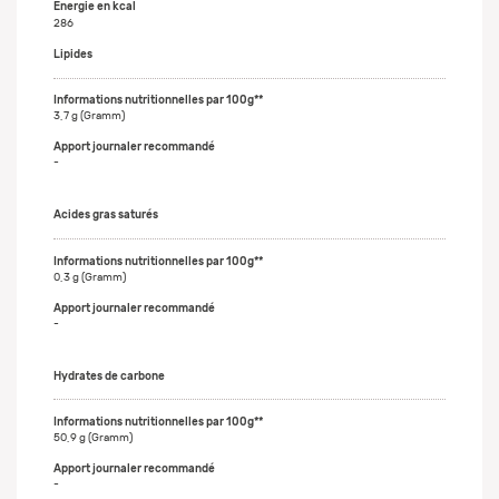
Energie en kcal
286
Lipides
3,7 g (Gramm)
-
Acides gras saturés
0,3 g (Gramm)
-
Hydrates de carbone
50,9 g (Gramm)
-