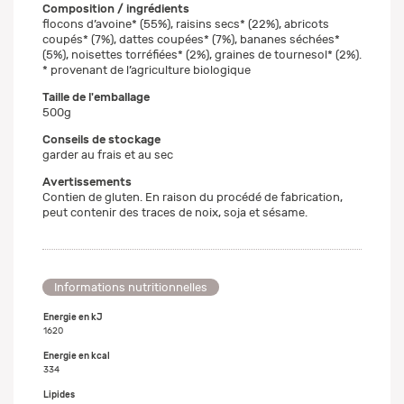
Composition / ingrédients
flocons d’avoine* (55%), raisins secs* (22%), abricots
coupés* (7%), dattes coupées* (7%), bananes séchées*
(5%), noisettes torréfiées* (2%), graines de tournesol* (2%).
* provenant de l’agriculture biologique
Taille de l'emballage
500g
Conseils de stockage
garder au frais et au sec
Avertissements
Contien de gluten. En raison du procédé de fabrication,
peut contenir des traces de noix, soja et sésame.
Informations nutritionnelles
Energie en kJ
1620
Energie en kcal
334
Lipides