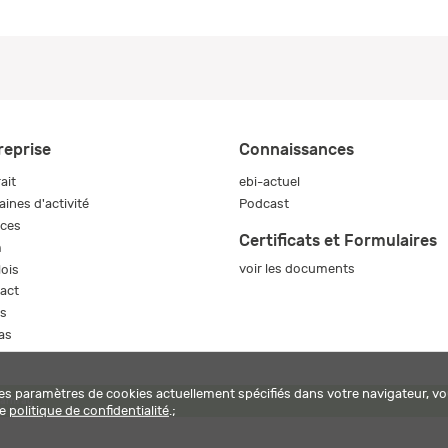
reprise
Connaissances
ait
ebi-actuel
ines d'activité
Podcast
ices
Certificats et Formulaires
m
voir les documents
ois
act
s
as
les paramètres de cookies actuellement spécifiés dans votre navigateur, vo
harm ag
re
politique de confidentialité
.;