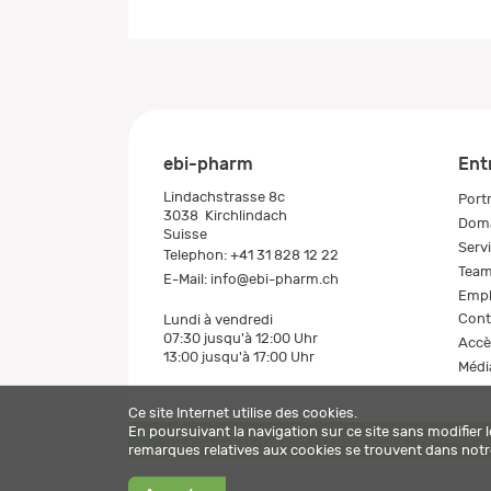
ebi-pharm
Ent
Lindachstrasse 8c
Portr
3038
Kirchlindach
Doma
Suisse
Serv
Telephon:
+41 31 828 12 22
Tea
E-Mail:
info@ebi-pharm.ch
Empl
Cont
Lundi à vendredi
07:30 jusqu'à 12:00 Uhr
Accè
13:00 jusqu'à 17:00 Uhr
Médi
Ce site Internet utilise des cookies.
En poursuivant la navigation sur ce site sans modifier 
Mentions légales
Politique de confidentialité
© 2026 ebi-p
remarques relatives aux cookies se trouvent dans not