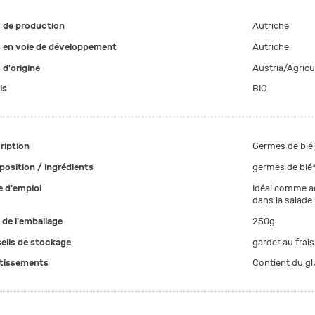
 de production
Autriche
 en voie de développement
Autriche
 d'origine
Austria/Agricul
ls
BIO
ription
Germes de blé
osition / ingrédients
germes de blé*
 d'emploi
Idéal comme a
dans la salade.
e de l'emballage
250g
eils de stockage
garder au frais
tissements
Contient du gl