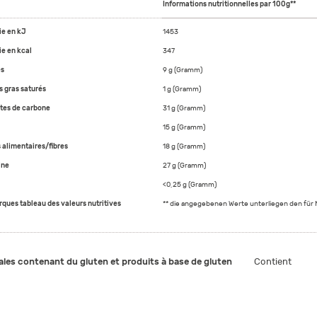
Informations nutritionnelles par 100g**
ie en kJ
1453
ie en kcal
347
es
9 g (Gramm)
s gras saturés
1 g (Gramm)
tes de carbone
31 g (Gramm)
15 g (Gramm)
 alimentaires/fibres
18 g (Gramm)
ine
27 g (Gramm)
<0,25 g (Gramm)
ques tableau des valeurs nutritives
** die angegebenen Werte unterliegen den fü
ales contenant du gluten et produits à base de gluten
Contient