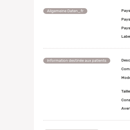
Pays
Allgemeine Daten_fr
Pays
Pays
Labe
Desc
Information destinée aux patients
Comp
Mode
Taill
Cons
Aver