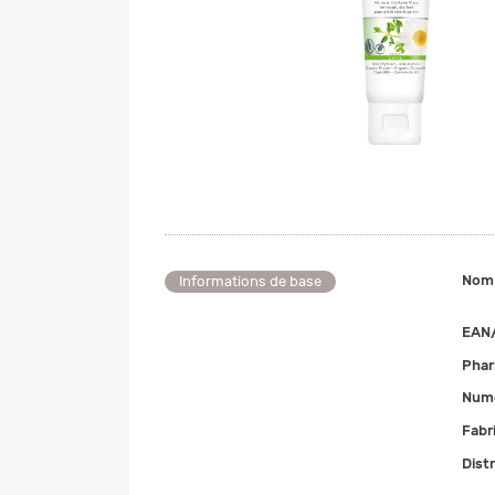
Nom
Informations de base
EAN
Pha
Numé
Fabr
Dist