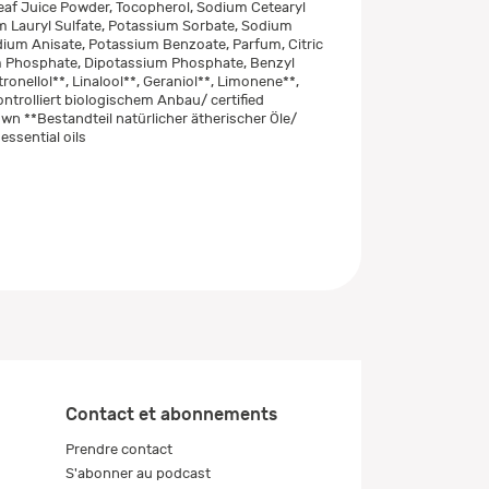
af Juice Powder, Tocopherol, Sodium Cetearyl
m Lauryl Sulfate, Potassium Sorbate, Sodium
dium Anisate, Potassium Benzoate, Parfum, Citric
m Phosphate, Dipotassium Phosphate, Benzyl
itronellol**, Linalool**, Geraniol**, Limonene**,
ontrolliert biologischem Anbau/ certified
own **Bestandteil natürlicher ätherischer Öle/
 essential oils
Contact et abonnements
Prendre contact
S'abonner au podcast