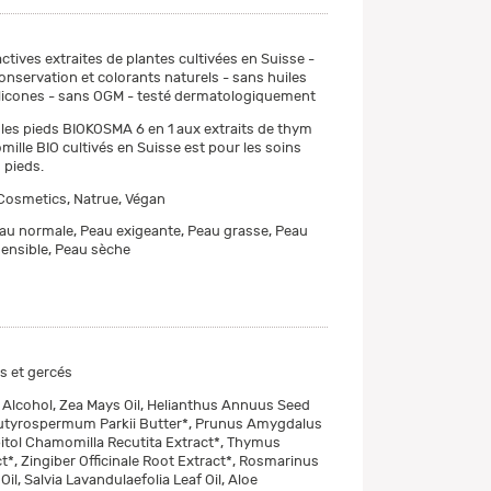
ctives extraites de plantes cultivées en Suisse -
nservation et colorants naturels - sans huiles
ilicones - sans OGM - testé dermatologiquement
les pieds BIOKOSMA 6 en 1 aux extraits de thym
mille BIO cultivés en Suisse est pour les soins
 pieds.
Cosmetics, Natrue, Végan
au normale, Peau exigeante, Peau grasse, Peau
ensible, Peau sèche
s et gercés
 Alcohol, Zea Mays Oil, Helianthus Annuus Seed
 Butyrospermum Parkii Butter*, Prunus Amygdalus
rbitol Chamomilla Recutita Extract*, Thymus
t*, Zingiber Officinale Root Extract*, Rosmarinus
 Oil, Salvia Lavandulaefolia Leaf Oil, Aloe