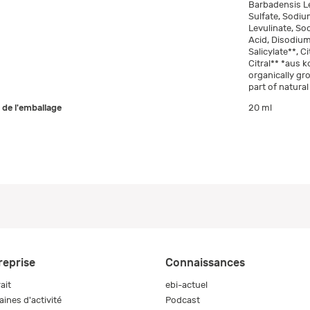
Barbadensis Le
Sulfate, Sodiu
Levulinate, So
Acid, Disodiu
Salicylate**, C
Citral** *aus k
organically gr
part of natural
e de l'emballage
20 ml
reprise
Connaissances
ait
ebi-actuel
ines d'activité
Podcast