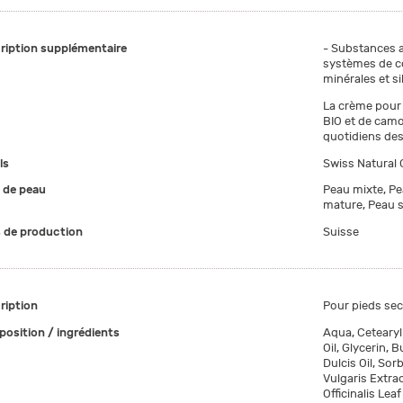
ription supplémentaire
- Substances a
systèmes de co
minérales et s
La crème pour 
BIO et de camo
quotidiens des
ls
Swiss Natural 
 de peau
Peau mixte, Pe
mature, Peau s
 de production
Suisse
ription
Pour pieds sec
osition / ingrédients
Aqua, Cetearyl
Oil, Glycerin,
Dulcis Oil, So
Vulgaris Extrac
Officinalis Leaf