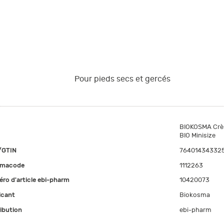
Pour pieds secs et gercés
BIOKOSMA Crèm
BIO Minisize
/GTIN
76401434332
rmacode
1112263
ro d'article ebi-pharm
10420073
icant
Biokosma
ribution
ebi-pharm