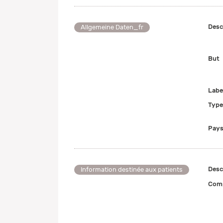
Desc
Allgemeine Daten_fr
But
Labe
Type
Pays
Desc
Information destinée aux patients
Comp