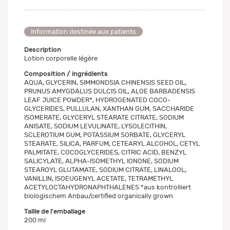
Information destinée aux patients
Description
Lotion corporelle légère
Composition / ingrédients
AQUA, GLYCERIN, SIMMONDSIA CHINENSIS SEED OIL,
PRUNUS AMYGDALUS DULCIS OIL, ALOE BARBADENSIS
LEAF JUICE POWDER*, HYDROGENATED COCO-
GLYCERIDES, PULLULAN, XANTHAN GUM, SACCHARIDE
ISOMERATE, GLYCERYL STEARATE CITRATE, SODIUM
ANISATE, SODIUM LEVULINATE, LYSOLECITHIN,
SCLEROTIUM GUM, POTASSIUM SORBATE, GLYCERYL
STEARATE, SILICA, PARFUM, CETEARYL ALCOHOL, CETYL
PALMITATE, COCOGLYCERIDES, CITRIC ACID, BENZYL
SALICYLATE, ALPHA-ISOMETHYL IONONE, SODIUM
STEAROYL GLUTAMATE, SODIUM CITRATE, LINALOOL,
VANILLIN, ISOEUGENYL ACETATE, TETRAMETHYL
ACETYLOCTAHYDRONAPHTHALENES *aus kontrolliert
biologischem Anbau/certified organically grown
Taille de l'emballage
200 ml