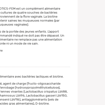
IOTICS-FEM est un complément alimentaire
cultures de quatre souches de bactéries
roviennent de la flore vaginale. La biotine
tenir saines les muqueuses normales (par
uqueuses vaginales).
 de la portée des jeunes enfants. L’apport
ommandé indiqué ne doit pas être dépassé. Un
imentaire ne remplace pas une alimentation
ibrée ni un mode de vie sain.
re
mentaire avec bactéries lactiques et biotine.
, agent de charge (fructo-oligosaccharide
d’enrobage (hydroxypropylméthylcellulose),
riennes vivantes (Lactobacillus crispatus LbV88,
rhamnosus LbV96, Lactobacillus gasseri LbV150,
ensenii LbV116), antiagglomérants (sels de
ides gras alimentaires), D-biotine.