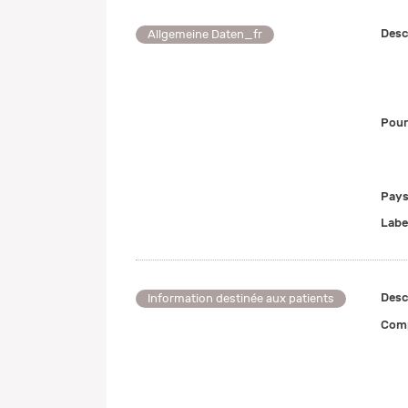
Desc
Allgemeine Daten_fr
Pour
Pays
Labe
Desc
Information destinée aux patients
Comp