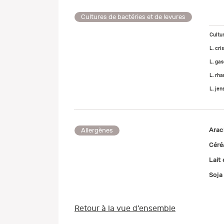
Cultures de bactéries et de levures
Cultu
L. cr
L. ga
L. rh
L. jen
Arac
Allergènes
Céré
Lait 
Soja
Retour à la vue d’ensemble