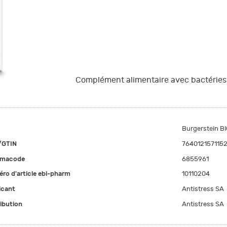
Complément alimentaire avec bactéries l
Burgerstein B
/GTIN
764012157115
rmacode
6855961
ro d'article ebi-pharm
10110204
icant
Antistress SA
ribution
Antistress SA