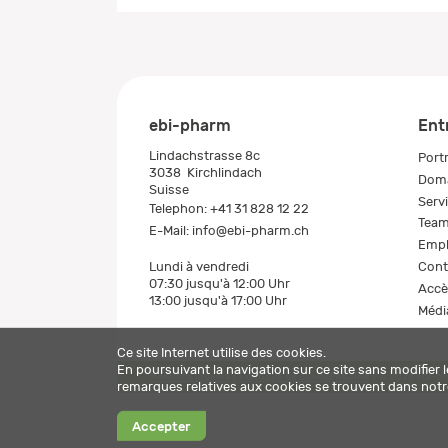
ebi-pharm
Ent
Lindachstrasse 8c
Portr
3038
Kirchlindach
Doma
Suisse
Serv
Telephon:
+41 31 828 12 22
Tea
E-Mail:
info@ebi-pharm.ch
Empl
Cont
Lundi à vendredi
07:30 jusqu'à 12:00 Uhr
Accè
13:00 jusqu'à 17:00 Uhr
Médi
Ce site Internet utilise des cookies.
En poursuivant la navigation sur ce site sans modifier 
Mentions légales
Politique de confidentialité
© 2026 ebi-p
remarques relatives aux cookies se trouvent dans not
Accepter