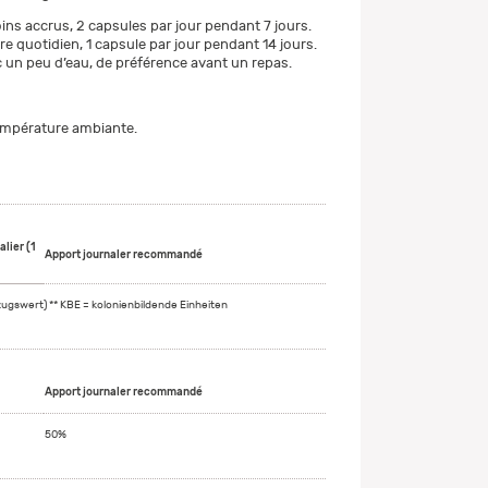
ins accrus, 2 capsules par jour pendant 7 jours.
re quotidien, 1 capsule par jour pendant 14 jours.
 un peu d’eau, de préférence avant un repas.
empérature ambiante.
lier (1
Apport journaler recommandé
zugswert) ** KBE = kolonienbildende Einheiten
Apport journaler recommandé
50%