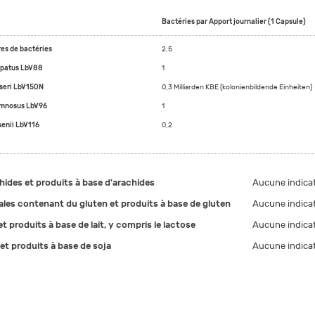
Bactéries par Apport journalier (1 Capsule)
res de bactéries
2,5
ispatus LbV88
1
sseri LbV150N
0,3 Milliarden KBE (kolonienbildende Einheiten)
amnosus LbV96
1
senii LbV116
0,2
hides et produits à base d'arachides
Aucune indica
ales contenant du gluten et produits à base de gluten
Aucune indica
et produits à base de lait, y compris le lactose
Aucune indica
 et produits à base de soja
Aucune indica