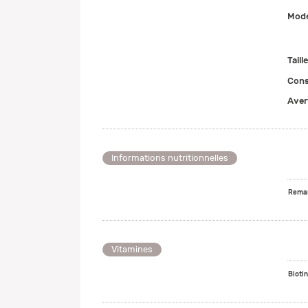
Mode
Taill
Cons
Aver
Informations nutritionnelles
Remar
Vitamines
Bioti