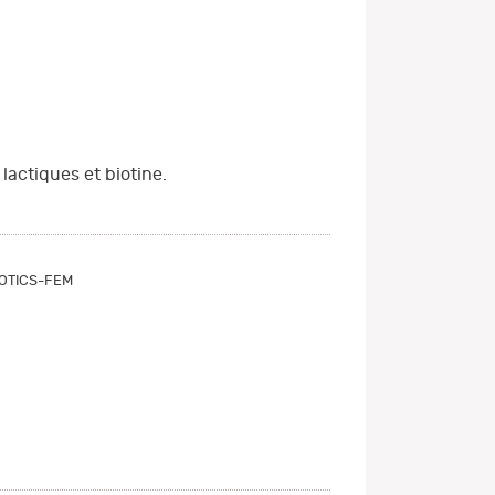
actiques et biotine.
IOTICS-FEM
2