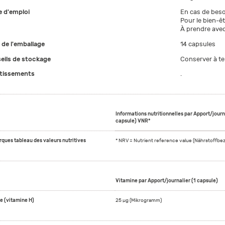
 d'emploi
En cas de beso
Pour le bien-êt
À prendre avec
e de l'emballage
14 capsules
eils de stockage
Conserver à t
tissements
.
Informations nutritionnelles par Apport/journa
capsule) VNR*
ques tableau des valeurs nutritives
* NRV = Nutrient reference value (Nährstoffbe
Vitamine par Apport/journalier (1 capsule)
ne (vitamine H)
25 µg (Mikrogramm)