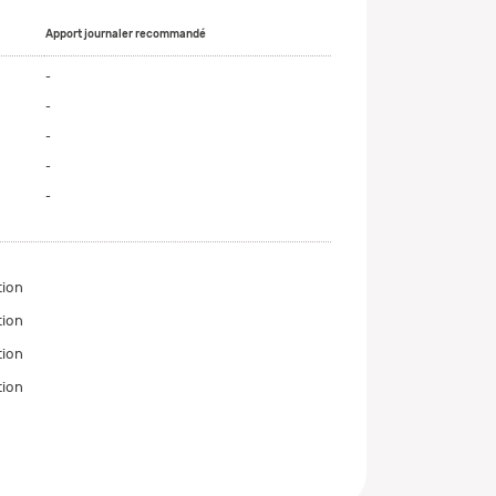
Apport journaler recommandé
-
-
-
-
-
tion
tion
tion
tion