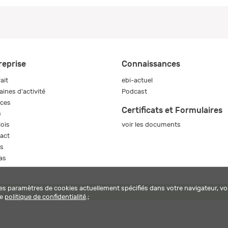
reprise
Connaissances
ait
ebi-actuel
ines d'activité
Podcast
ices
Certificats et Formulaires
m
voir les documents
ois
act
s
as
les paramètres de cookies actuellement spécifiés dans votre navigateur, vo
harm ag
re
politique de confidentialité
.;