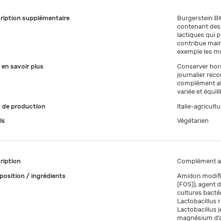
ription supplémentaire
Burgerstein B
contenant des 
lactiques qui p
contribue main
exemple les m
 en savoir plus
Conserver hors
journalier rec
complément al
variée et équil
 de production
Italie-agricultu
ls
Végétarien
ription
Complément ali
osition / ingrédients
Amidon modifié
(FOS)), agent 
cultures bacté
Lactobacillus 
Lactobacillus j
magnésium d’ac