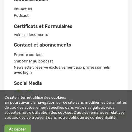
ebi-actuel
Podcast
Certificats et Formulaires
voir les documents
Contact et abonnements
Prendre contact
S'abonner au podcast
Newsletter: réservé exclusivement aux professionnels
avec login
Social Media
Ce site Internet utilise des cookies.
En poursuivant la navigation sur ce site sans modifier les paramètres
de cookies actuellement spécifiés dans votre navigateur, vous
acceptez notre utilisation des cookies. D’autres remarques relatives
Mentions légales
Politique de confidentialité
© 2026 ebi-pharm ag
aux cookies se trouvent dans notre
politique de confidentialité
.;
Accepter