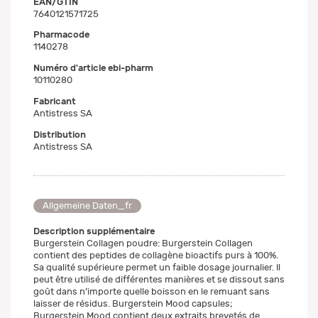
EAN/GTIN
7640121571725
Pharmacode
1140278
Numéro d'article ebi-pharm
10110280
Fabricant
Antistress SA
Distribution
Antistress SA
Allgemeine Daten_fr
Description supplémentaire
Burgerstein Collagen poudre: Burgerstein Collagen
contient des peptides de collagène bioactifs purs à 100%.
Sa qualité supérieure permet un faible dosage journalier. Il
peut être utilisé de différentes manières et se dissout sans
goût dans n’importe quelle boisson en le remuant sans
laisser de résidus. Burgerstein Mood capsules;
Burgerstein Mood contient deux extraits brevetés de