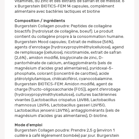
vitamines, du zinc et des extraits de safran et de mélisse. 6
x Burgerstein BIOTICS-FEM 14 capsules, complément
alimentaire avec bactéries lactiques et biotine
Composition / ingrédients
Burgerstein Collagen poudre: Peptides de collagène
bioactifs (hydrolysat de collagène, boeuf). Le produit
contient du collagène propre à la consommation humaine.
Burgerstein Mood capsules; Extrait de mélisse (56%),
agents d'enrobage (hydroxypropylméthylcellulose), agend
de remplissage (cellulose), nicotinamide, extrait de safran
(2,6%) , amidon modifié, bisglycinate de zinc, D-
pantorhénate de calcium, antiagglomérants (sels de
magnésium d'acides grad alimentaires), pyridoxal-5-
phosphate, colorant (concentré de carottes), acide
ptérolylglutamique, chlécalciférol, cyanocobalamine.
Burgerstein BIOTICS-FEM: Amidon modifié, agent de
charge (fructo-oligosaccharide (FOS)), agent d’enrobage
(hydroxypropylméthylcellulose), cultures bactériennes
vivantes (Lactobacillus crispatus LbV88, Lactobacillus
rhamnosus LbV96, Lactobacillus gasseri LbV150,
Lactobacillus jensenii LbV116), antiagglomérants (sels de
magnésium d’acides gras alimentaires), D-biotine.
Mode d'emploi
Burgerstein Collagen poudre: Prendre 2,5 g (environ 1
cuillère à café légèrement bombée) par jour. Burgerstein