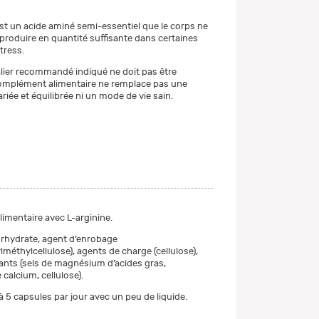
est un acide aminé semi-essentiel que le corps ne
 produire en quantité suffisante dans certaines
tress.
alier recommandé indiqué ne doit pas être
omplément alimentaire ne remplace pas une
riée et équilibrée ni un mode de vie sain.
mentaire avec L-arginine.
orhydrate, agent d’enrobage
méthylcellulose), agents de charge (cellulose),
nts (sels de magnésium d’acides gras,
calcium, cellulose).
 5 capsules par jour avec un peu de liquide.