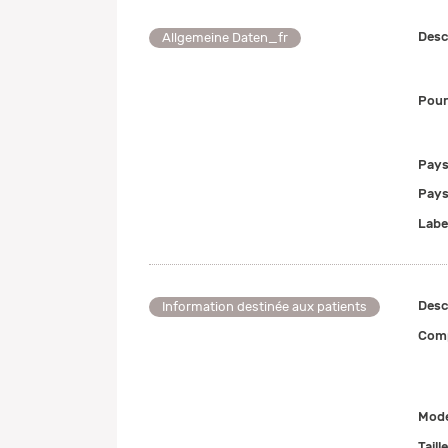
Desc
Allgemeine Daten_fr
Pour
Pays
Pays
Labe
Desc
Information destinée aux patients
Comp
Mode
Taill