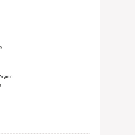
e.
Arginin
2