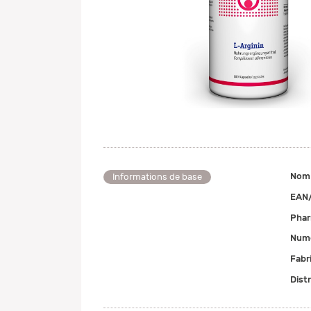
Nom
Informations de base
EAN
Pha
Numé
Fabr
Dist