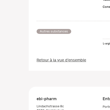
Cons
Autres substances
L-arg
Retour à la vue d’ensemble
ebi-pharm
Ent
Lindachstrasse 8c
Portr