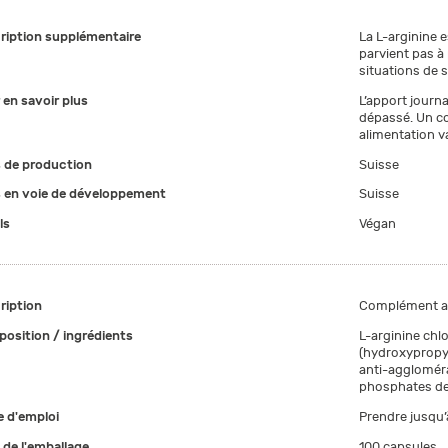
ription supplémentaire
La L-arginine 
parvient pas à
situations de s
 en savoir plus
L’apport journ
dépassé. Un c
alimentation va
 de production
Suisse
 en voie de développement
Suisse
ls
Végan
ription
Complément ali
osition / ingrédients
L-arginine chl
(hydroxypropyl
anti-aggloméra
phosphates de 
 d'emploi
Prendre jusqu’à
e de l'emballage
100 capsules