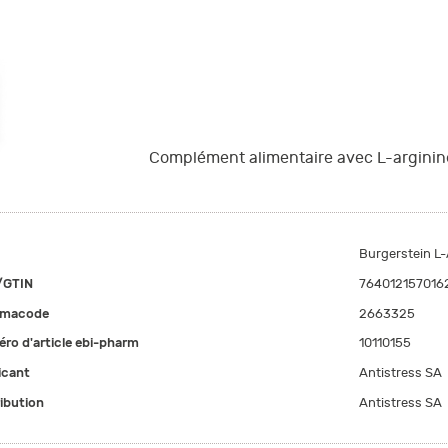
Complément alimentaire avec L-arginin
Burgerstein L-
/GTIN
764012157016
rmacode
2663325
ro d'article ebi-pharm
10110155
icant
Antistress SA
ribution
Antistress SA