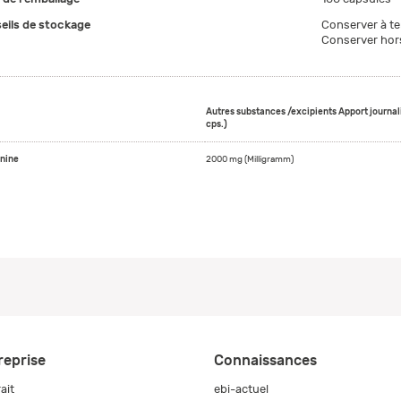
eils de stockage
Conserver à te
Conserver hors
Autres substances /excipients Apport journali
cps.)
inine
2000 mg (Milligramm)
reprise
Connaissances
ait
ebi-actuel