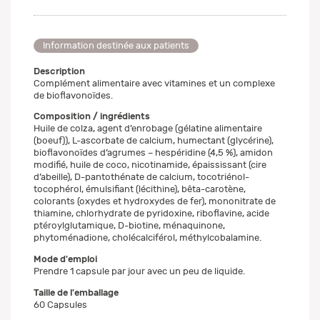
Information destinée aux patients
Description
Complément alimentaire avec vitamines et un complexe
de bioflavonoïdes.
Composition / ingrédients
Huile de colza, agent d’enrobage (gélatine alimentaire
(boeuf)), L-ascorbate de calcium, humectant (glycérine),
bioflavonoïdes d’agrumes – hespéridine (4,5 %), amidon
modifié, huile de coco, nicotinamide, épaississant (cire
d’abeille), D-pantothénate de calcium, tocotriénol-
tocophérol, émulsifiant (lécithine), bêta-carotène,
colorants (oxydes et hydroxydes de fer), mononitrate de
thiamine, chlorhydrate de pyridoxine, riboflavine, acide
ptéroylglutamique, D-biotine, ménaquinone,
phytoménadione, cholécalciférol, méthylcobalamine.
Mode d'emploi
Prendre 1 capsule par jour avec un peu de liquide.
Taille de l'emballage
60 Capsules