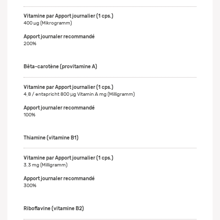
400 µg (Mikrogramm)
200%
Bêta-carotène (provitamine A)
4,8 / entspricht 800 μg Vitamin A mg (Milligramm)
100%
Thiamine (vitamine B1)
3,3 mg (Milligramm)
300%
Riboflavine (vitamine B2)