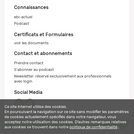
Connaissances
ebi-actuel
Podcast
Certificats et Formulaires
voir les documents
Contact et abonnements
Prendre contact
S'abonner au podcast
Newsletter: réservé exclusivement aux professionnels
avec login
Social Media
Ce site Internet utilise des cookies.
En poursuivant la navigation sur ce site sans modifier les paramètres
de cookies actuellement spécifiés dans votre navigateur, vous
acceptez notre utilisation des cookies. D’autres remarques relatives
Mentions légales
Politique de confidentialité
© 2026 ebi-pharm ag
aux cookies se trouvent dans notre
politique de confidentialité
.;