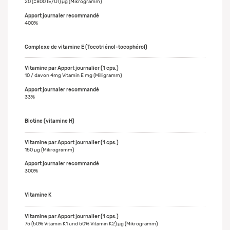
20 (=800 IE/UI) µg (Mikrogramm)
400%
Complexe de vitamine E (Tocotriénol-tocophérol)
10 / davon 4mg Vitamin E mg (Milligramm)
33%
Biotine (vitamine H)
150 µg (Mikrogramm)
300%
Vitamine K
75 (50% Vitamin K1 und 50% Vitamin K2) µg (Mikrogramm)