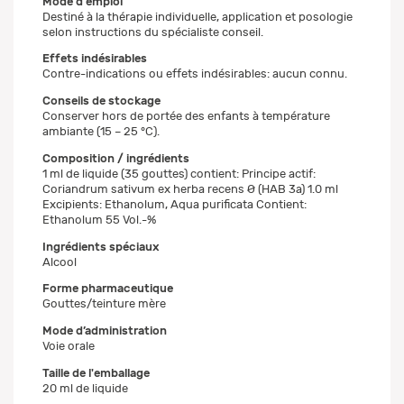
Mode d'emploi
Destiné à la thérapie individuelle, application et posologie
selon instructions du spécialiste conseil.
Effets indésirables
Contre-indications ou effets indésirables: aucun connu.
Conseils de stockage
Conserver hors de portée des enfants à température
ambiante (15 – 25 °C).
Composition / ingrédients
1 ml de liquide (35 gouttes) contient: Principe actif:
Coriandrum sativum ex herba recens Ø (HAB 3a) 1.0 ml
Excipients: Ethanolum, Aqua purificata Contient:
Ethanolum 55 Vol.-%
Ingrédients spéciaux
Alcool
Forme pharmaceutique
Gouttes/teinture mère
Mode d’administration
Voie orale
Taille de l'emballage
20 ml de liquide