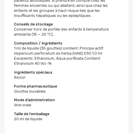
patients alcooliques. À prendre en compte chez les
femmes enceintes ou qui allaitent, ainsi que chez les
enfants et les groupes à haut risque tels que les
insuffisants hépatiques ou les epileptiques.
Conseils de stockage
Conserver hors de portée des enfants à temperature
ambiante (15 — 25 °C).
Composition / ingrédients
1 ml de liquide (35 gouttes) contient: Principe actif:
Hypericum perforatum ex herba (HAB) D30 1.0 ml
Excipients: Ethanolum, Aqua purificata Contient:
Ethanolum 40 Vol.-%
Ingrédients spéciaux
Alcool
Forme pharmaceutique
Gouttes buvables
Mode d’administration
Voie orale
Taille de l'emballage
20 ml de liquide