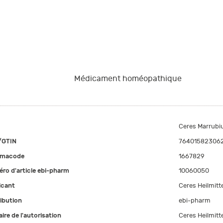
Médicament homéopathique
Ceres Marrubi
/GTIN
76401582306
rmacode
1667829
ro d'article ebi-pharm
10060050
icant
Ceres Heilmitt
ribution
ebi-pharm
aire de l'autorisation
Ceres Heilmitt