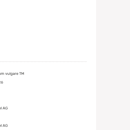
um vulgare TM
26
el AG
el AG