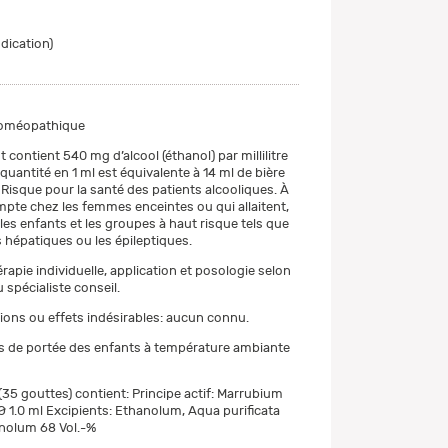
ndication)
oméopathique
contient 540 mg d’alcool (éthanol) par millilitre
quantité en 1 ml est équivalente à 14 ml de bière
 Risque pour la santé des patients alcooliques. À
pte chez les femmes enceintes ou qui allaitent,
les enfants et les groupes à haut risque tels que
s hépatiques ou les épileptiques.
érapie individuelle, application et posologie selon
 spécialiste conseil.
ions ou effets indésirables: aucun connu.
s de portée des enfants à température ambiante
 (35 gouttes) contient: Principe actif: Marrubium
Ø 1.0 ml Excipients: Ethanolum, Aqua purificata
nolum 68 Vol.-%