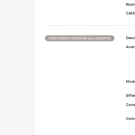
Numé
Caté
Desc
Information destinée aux patients
Aver
Mode
Effe
Cons
Comp