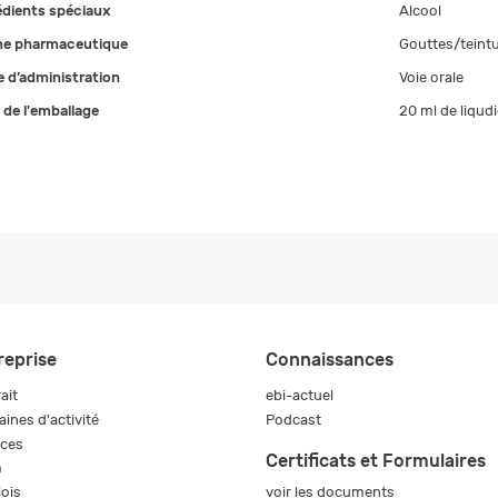
édients spéciaux
Alcool
e pharmaceutique
Gouttes/teint
 d’administration
Voie orale
e de l'emballage
20 ml de liqudi
reprise
Connaissances
ait
ebi-actuel
ines d'activité
Podcast
ices
Certificats et Formulaires
m
voir les documents
ois