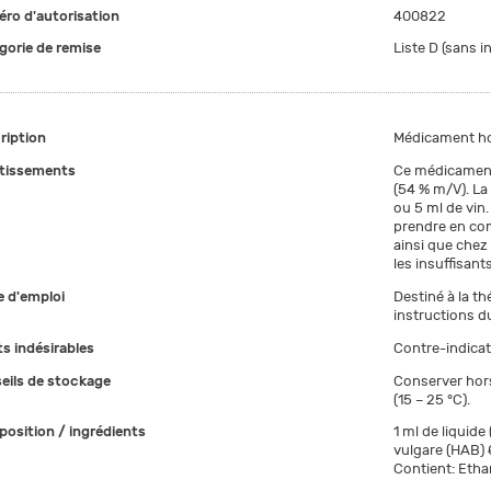
ro d'autorisation
400822
gorie de remise
Liste D (sans i
ription
Médicament h
tissements
Ce médicament 
(54 % m/V). La 
ou 5 ml de vin.
prendre en com
ainsi que chez 
les insuffisant
 d'emploi
Destiné à la th
instructions du
ts indésirables
Contre-indicat
eils de stockage
Conserver hor
(15 – 25 °C).
osition / ingrédients
1 ml de liquide
vulgare (HAB) 
Contient: Etha