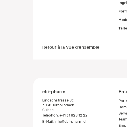
Ingr
Form
Mode
Taill
Retour à la vue d’ensemble
ebi-pharm
Ent
Lindachstrasse 8c
Portr
3038
Kirchlindach
Doma
Suisse
Serv
Telephon:
+41 31 828 12 22
Tea
E-Mail:
info@ebi-pharm.ch
Empl