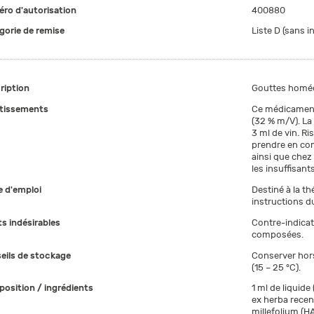
ro d'autorisation
400880
gorie de remise
Liste D (sans i
ription
Gouttes homéo
tissements
Ce médicament 
(32 % m/V). La 
3 ml de vin. Ri
prendre en com
ainsi que chez 
les insuffisant
 d'emploi
Destiné à la th
instructions du
ts indésirables
Contre-indicati
composées.
eils de stockage
Conserver hor
(15 – 25 °C).
osition / ingrédients
1 ml de liquide
ex herba recen
millefolium (H