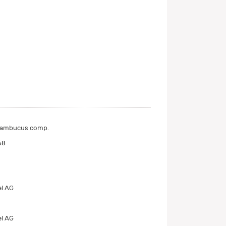
-Sambucus comp.
58
el AG
el AG