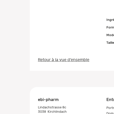
Ingr
Form
Mode
Taill
Retour à la vue d’ensemble
ebi-pharm
Ent
Lindachstrasse 8c
Portr
3038
Kirchlindach
Doma