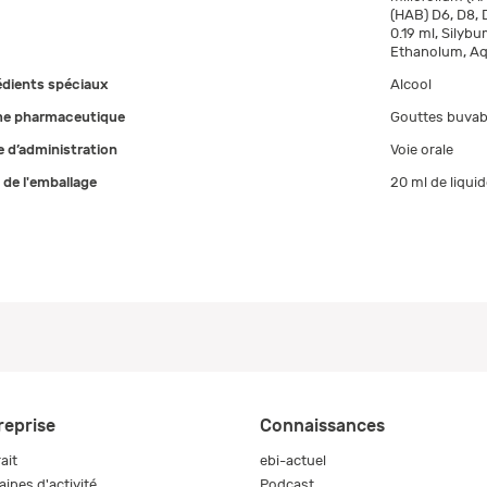
(HAB) D6, D8, 
0.19 ml, Silyb
Ethanolum, Aqu
édients spéciaux
Alcool
e pharmaceutique
Gouttes buvab
 d’administration
Voie orale
e de l'emballage
20 ml de liquid
reprise
Connaissances
ait
ebi-actuel
ines d'activité
Podcast