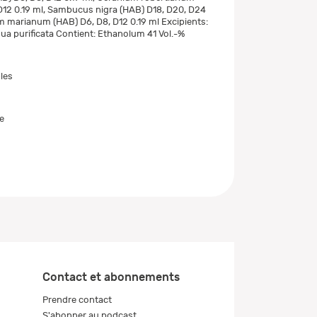
D12 0.19 ml, Sambucus nigra (HAB) D18, D20, D24
um marianum (HAB) D6, D8, D12 0.19 ml Excipients:
a purificata Contient: Ethanolum 41 Vol.-%
les
e
Contact et abonnements
Prendre contact
S'abonner au podcast