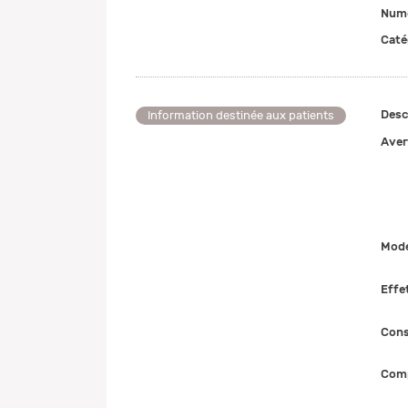
Numé
Caté
Desc
Information destinée aux patients
Aver
Mode
Effe
Cons
Comp