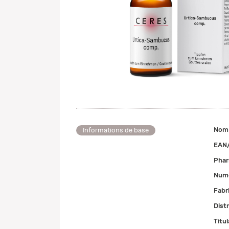
Nom
Informations de base
EAN
Pha
Numé
Fabr
Dist
Titul