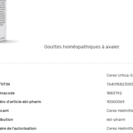
Gouttes homéopathiques à avaler.
Ceres Urtica
/GTIN
76401582305
rmacode
1883792
ro d'article ebi-pharm
10060069
icant
Ceres Heilmitt
ribution
ebi-pharm
aire de l'autorisation
Ceres Heilmitt