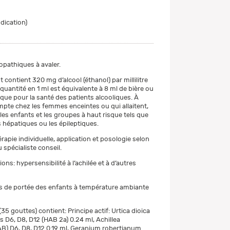
ndication)
pathiques à avaler.
contient 320 mg d’alcool (éthanol) par millilitre
quantité en 1 ml est équivalente à 8 ml de bière ou
sque pour la santé des patients alcooliques. À
pte chez les femmes enceintes ou qui allaitent,
les enfants et les groupes à haut risque tels que
s hépatiques ou les épileptiques.
érapie individuelle, application et posologie selon
 spécialiste conseil.
ons: hypersensibilité à l’achilée et à d’autres
s de portée des enfants à température ambiante
 (35 gouttes) contient: Principe actif: Urtica dioica
s D6, D8, D12 (HAB 2a) 0.24 ml, Achillea
AB) D6, D8, D12 0.19 ml, Geranium robertianum