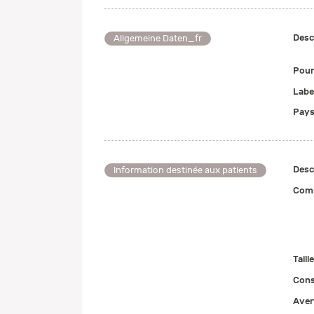
Desc
Allgemeine Daten_fr
Pour
Labe
Pays
Desc
Information destinée aux patients
Comp
Taill
Cons
Aver