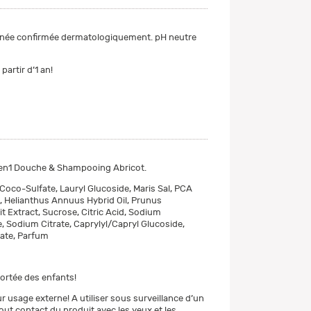
anée confirmée dermatologiquement. pH neutre
partir d’1 an!
2en1 Douche & Shampooing Abricot.
oco-Sulfate, Lauryl Glucoside, Maris Sal, PCA
e, Helianthus Annuus Hybrid Oil, Prunus
t Extract, Sucrose, Citric Acid, Sodium
 Sodium Citrate, Caprylyl/Capryl Glucoside,
ate, Parfum
portée des enfants!
 usage externe! A utiliser sous surveillance d’un
tout contact du produit avec les yeux et les