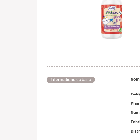
Nom
Informations de base
EAN
Pha
Numé
Fabr
Dist