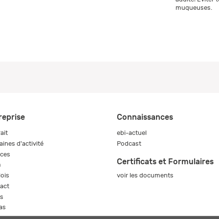
muqueuses.
reprise
Connaissances
ait
ebi-actuel
ines d'activité
Podcast
ices
Certificats et Formulaires
m
voir les documents
ois
act
s
as