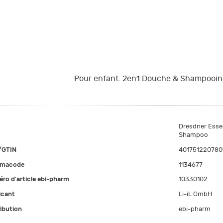
Pour enfant. 2en1 Douche & Shampooing
Dresdner Essen
Shampoo
/GTIN
401751220780
rmacode
1134677
ro d'article ebi-pharm
10330102
icant
Li-iL GmbH
ribution
ebi-pharm