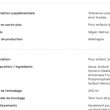
ription supplémentaire
Tolérance cut
pour la peau.
 en savoir plus
Pour enfants à 
ls
Végan, Natrue
 de production
Allemagne
ription
Pour enfant. 
osition / ingrédients
Aqua, Sodium C
Glyceryl Oleat
Armeniaca Frui
Polyphosphate,
Sodium Benzo
e de l'emballage
250 ml
eils de stockage
Tenir hors de 
tissements
Seulement pour
adulte! Eviter 