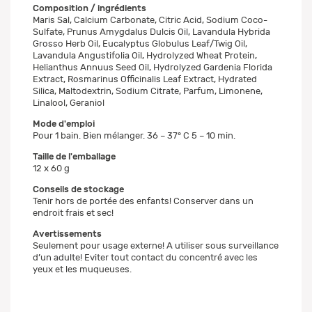
Composition / ingrédients
Maris Sal, Calcium Carbonate, Citric Acid, Sodium Coco-
Sulfate, Prunus Amygdalus Dulcis Oil, Lavandula Hybrida
Grosso Herb Oil, Eucalyptus Globulus Leaf/Twig Oil,
Lavandula Angustifolia Oil, Hydrolyzed Wheat Protein,
Helianthus Annuus Seed Oil, Hydrolyzed Gardenia Florida
Extract, Rosmarinus Officinalis Leaf Extract, Hydrated
Silica, Maltodextrin, Sodium Citrate, Parfum, Limonene,
Linalool, Geraniol
Mode d'emploi
Pour 1 bain. Bien mélanger. 36 – 37° C 5 – 10 min.
Taille de l'emballage
12 x 60 g
Conseils de stockage
Tenir hors de portée des enfants! Conserver dans un
endroit frais et sec!
Avertissements
Seulement pour usage externe! A utiliser sous surveillance
d’un adulte! Eviter tout contact du concentré avec les
yeux et les muqueuses.