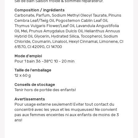
Sel de bain Saison froide & sommeil réparaterur.
Composition / ingrédients
Carbonate, Parfum, Sodium Methyl Oleoyl Taurate, Pinuns
Cembra Leaf/Twig Oil, Pogostemon Cablin Leaf Oil,
Thymus Vulgaris Flower/Leaf Oil, Lavandula Angustifolia
Oil, Mel, Prunus Amygdalus Dulcis Oil, Helianthus Annuus
Hybrid Oil, Glycerin, Hydrated Silica, Tocopherol, Sodium
Chloride, Coumarin, Linalool, Hexyl Cinnamal, Limonene, CI
61570, CI 42090, CI 14700
Mode d'emploi
Pour 1 bain 36 –38°C 10 - 20 min
Taille de l'emballage
12 x 60 g
Conseils de stockage
Tenir hors de portée des enfants!
Avertissements
Pour usage externe seulement! Eviter tout contact du
concentré avec les yeux et les muqueuses! Ne convient
pas aux femmes enceintes ni aux enfants de moins de 3
ans!