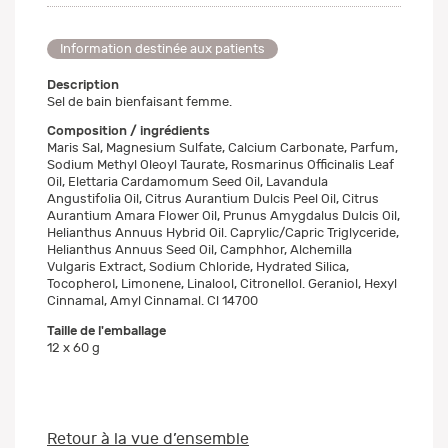
Information destinée aux patients
Description
Sel de bain bienfaisant femme.
Composition / ingrédients
Maris Sal, Magnesium Sulfate, Calcium Carbonate, Parfum,
Sodium Methyl Oleoyl Taurate, Rosmarinus Officinalis Leaf
Oil, Elettaria Cardamomum Seed Oil, Lavandula
Angustifolia Oil, Citrus Aurantium Dulcis Peel Oil, Citrus
Aurantium Amara Flower Oil, Prunus Amygdalus Dulcis Oil,
Helianthus Annuus Hybrid Oil. Caprylic/Capric Triglyceride,
Helianthus Annuus Seed Oil, Camphhor, Alchemilla
Vulgaris Extract, Sodium Chloride, Hydrated Silica,
TocopheroI, Limonene, Linalool, Citronellol. Geraniol, Hexyl
Cinnamal, Amyl Cinnamal. Cl 14700
Taille de l'emballage
12 x 60 g
Retour à la vue d’ensemble