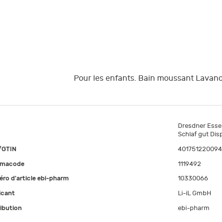
Pour les enfants. Bain moussant Lavan
Dresdner Esse
Schlaf gut Dis
/GTIN
401751220094
rmacode
1119492
ro d'article ebi-pharm
10330066
icant
Li-iL GmbH
ribution
ebi-pharm