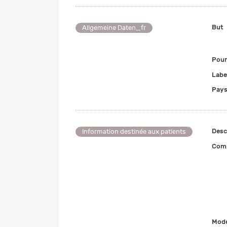
But
Allgemeine Daten_fr
Pour
Labe
Pays
Desc
Information destinée aux patients
Comp
Mode