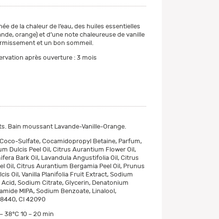
ée de la chaleur de l‘eau, des huiles essentielles
ande, orange) et d’une note chaleureuse de vanille
ormissement et un bon sommeil.
rvation après ouverture : 3 mois
ts. Bain moussant Lavande-Vanille-Orange.
Coco-Sulfate, Cocamidopropyl Betaine, Parfum,
m Dulcis Peel Oil, Citrus Aurantium Flower Oil,
era Bark Oil, Lavandula Angustifolia Oil, Citrus
el Oil, Citrus Aurantium Bergamia Peel Oil, Prunus
s Oil, Vanilla Planifolia Fruit Extract, Sodium
c Acid, Sodium Citrate, Glycerin, Denatonium
amide MIPA, Sodium Benzoate, Linalool,
28440, CI 42090
 – 38°C 10 – 20 min