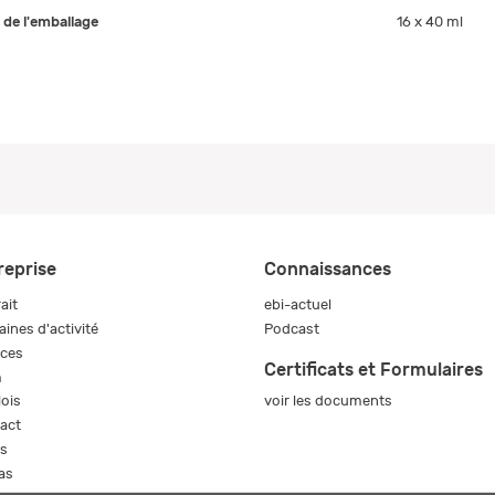
e de l'emballage
16 x 40 ml
reprise
Connaissances
ait
ebi-actuel
ines d'activité
Podcast
ices
Certificats et Formulaires
m
voir les documents
ois
act
s
as