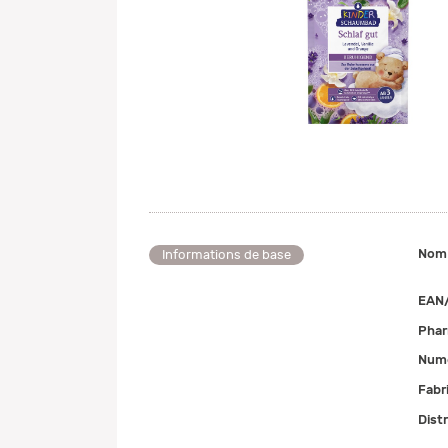
Nom
Informations de base
EAN
Pha
Numé
Fabr
Dist