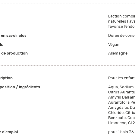
L’action combin
naturelles (lav
favorise l’end
 en savoir plus
Durée de conse
ls
Végan
 de production
Allemagne
ription
Pour les enfan
osition / ingrédients
Aqua, Sodium 
Citrus Aurantiu
Amyris Balsamif
Aurantifolia Pe
Amygdalus Dulci
Chloride, Citri
Benzoate, Coc
Limonene, CI 
 d'emploi
pour 1 bain 36