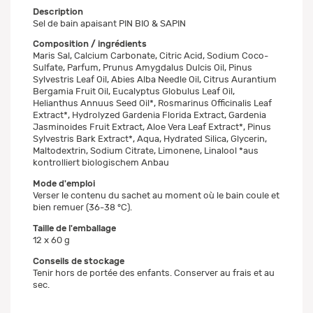
Description
Sel de bain apaisant PIN BIO & SAPIN
Composition / ingrédients
Maris Sal, Calcium Carbonate, Citric Acid, Sodium Coco-
Sulfate, Parfum, Prunus Amygdalus Dulcis Oil, Pinus
Sylvestris Leaf Oil, Abies Alba Needle Oil, Citrus Aurantium
Bergamia Fruit Oil, Eucalyptus Globulus Leaf Oil,
Helianthus Annuus Seed Oil*, Rosmarinus Officinalis Leaf
Extract*, Hydrolyzed Gardenia Florida Extract, Gardenia
Jasminoides Fruit Extract, Aloe Vera Leaf Extract*, Pinus
Sylvestris Bark Extract*, Aqua, Hydrated Silica, Glycerin,
Maltodextrin, Sodium Citrate, Limonene, Linalool *aus
kontrolliert biologischem Anbau
Mode d'emploi
Verser le contenu du sachet au moment où le bain coule et
bien remuer (36-38 °C).
Taille de l'emballage
12 x 60 g
Conseils de stockage
Tenir hors de portée des enfants. Conserver au frais et au
sec.