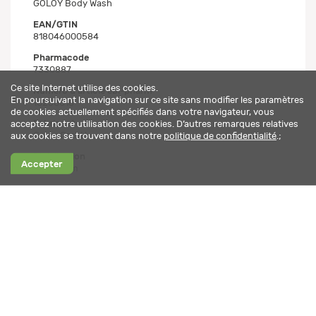
GOLOY Body Wash
EAN/GTIN
818046000584
Pharmacode
7330887
Ce site Internet utilise des cookies.
Numéro d'article ebi-pharm
En poursuivant la navigation sur ce site sans modifier les paramètres
10250018
de cookies actuellement spécifiés dans votre navigateur, vous
Fabricant
acceptez notre utilisation des cookies. D’autres remarques relatives
Goloy GmbH
aux cookies se trouvent dans notre
politique de confidentialité
.;
Distribution
Accepter
ebi-pharm
Allgemeine Daten_fr
Description supplémentaire
Testé dermatologiquement.
But
GOLOY – naturellement belle, tout simplement