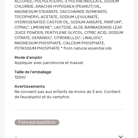
ALCOHOL, POLYGLYCERYL-3 POLYRICINOLEATE, SODIUM
CHLORIDE, ARACHIS HYPOGAEA (PEANUT) OIL,
MAGNESIUM STEARATE, SACCHARIDE ISOMERATE,
TOCOPHERYL ACETATE, SODIUM LEVULINATE,
HYDROGENATED CASTOR OIL, SODIUM ANISATE, PARFUM*,
CITRAL*, LIMONENE*, LACTOSE, ALOE BARBADENSIS LEAF
JUICE POWDER, PENTYLENE GLYCOL, CITRIC ACID, SODIUM
CITRATE, GERANIOL*, CITRONELLOL*, LINALOOL*,
MAGNESIUM PHOSPHATE, CALCIUM PHOSPHATE,
POTASSIUM PHOSPHATE * from natural essential oils
Mode d'emploi
Appliquer avec parcimonie et masser.
Taille de l'emballage
125ml
Avertissements
Ne convient pas aux enfants de moins de 3 ans. Contient
de l’eucalyptol et du camphre.
Foire aux questions
-