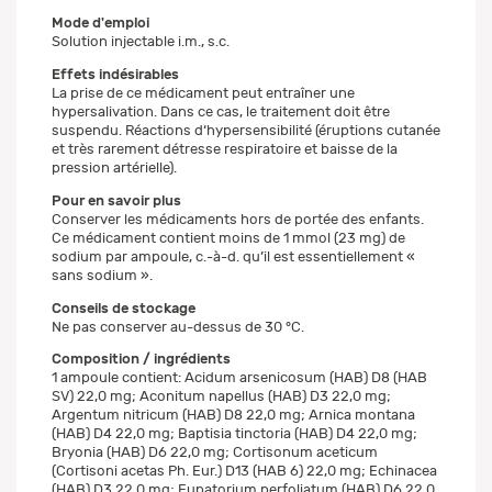
Mode d'emploi
Solution injectable i.m., s.c.
Effets indésirables
La prise de ce médicament peut entraîner une
hypersalivation. Dans ce cas, le traitement doit être
suspendu. Réactions d‘hypersensibilité (éruptions cutanée
et très rarement détresse respiratoire et baisse de la
pression artérielle).
Pour en savoir plus
Conserver les médicaments hors de portée des enfants.
Ce médicament contient moins de 1 mmol (23 mg) de
sodium par ampoule, c.-à-d. qu’il est essentiellement «
sans sodium ».
Conseils de stockage
Ne pas conserver au-dessus de 30 °C.
Composition / ingrédients
1 ampoule contient: Acidum arsenicosum (HAB) D8 (HAB
SV) 22,0 mg; Aconitum napellus (HAB) D3 22,0 mg;
Argentum nitricum (HAB) D8 22,0 mg; Arnica montana
(HAB) D4 22,0 mg; Baptisia tinctoria (HAB) D4 22,0 mg;
Bryonia (HAB) D6 22,0 mg; Cortisonum aceticum
(Cortisoni acetas Ph. Eur.) D13 (HAB 6) 22,0 mg; Echinacea
(HAB) D3 22,0 mg; Eupatorium perfoliatum (HAB) D6 22,0