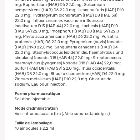
mg; Euphorbium (HAB) D6 22,0 mg; Gelsemium
sempervirens (HAB) D6 22,0 mg; Hepar sulfuris (HAB) D10
22,0 mg; Hydrargyrum bichloratum (HAB) D8 (HAB 5a)
22,0 mg; Influenzinum ex vaccinum influenzae
inactivatum D13 (HAB 44) 22,0 mg; Lachesis (HAB) D10
(HAB SV) 22,0 mg; Phosphorus (HAB) D8 (HAB SV) 22,0
mg; Phytolacca americana (HAB) D6 22,0 mg; Pulsatilla
pratensis (HAB) D8 22,0 mg; Pyrogenium (bovis) Nosode
(HAB) D198 22,0 mg; Sanguinaria canadensis (HAB) D4
22,0 mg; Staphylococcus (epidermidis, haemolyticus und
simulans) Nosode D18 (HAB 44) 22,0 mg; Streptococcus
haemolyticus (pyogenes) Nosode D18 (HAB 44) 22,0 mg;
Sulfur (HAB) D8 (HAB SV) 22,0 mg; Thuja occidentalis
(HAB) D8 22,0 mg; Rhus toxicodendron (HAB) D4 22,0 mg;
Zincum metallicum (HAB) D10 22,0 mg. Chlorure de
sodium; Eau pour injection.
Forme pharmaceutique
Solution injectable
Mode d’administration
Voie intramusculaire (i.m.), Voie sous-cutanée (s.c.)
Taille de l'emballage
10 ampoules à 2.2 ml