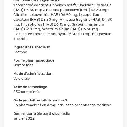
Composition / ingrédients
1 comprimé contient: Principes actifs: Chelidonium majus
(HAB) D4 30 mg; Cinchona pubescens (HAB) D3 30 mg;
Citrullus colocynthis (HAB) D6 90 mg; Lycopodium
clavatum (HAB) D3 30 mg; Myristica fragrans (HAB) D4 30
mg; Phosphorus (HAB) D6 15 mg; Silybum marianum
(HAB) D2 15 mg; Veratrum album (HAB) D6 60 mg.
Excipients: Lactose monohydraté 300,00 mg, magnesium
stéarate.
Ingrédients spéciaux
Lactose
Forme pharmaceutique
Comprimés
Mode d’administration
Voie orale
Taille de l'emballage
250 comprimés
Où le produit est-il disponible ?
En pharmacie et en droguerie, sans ordonnance médicale.
Dernier contrôle par Swissmedic
janvier 2022