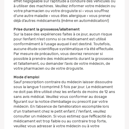
effet négligeable sur l’aptitude à conduire des véhicules ou
à utiliser des machines. Veuillez informer votre médecin ou
votre pharmacien ou votre droguiste si • vous souffrez
d’une autre maladie • vous êtes allergique • vous prenez
déjà d’autres médicaments (même en automédication!)
Prise durant la grossesse/allaitement
Sur la base des expériences faites à ce jour, aucun risque
pour l’enfant n’est connu si ce médicament est utilisé
conformément à l’usage auquel il est destiné. Toutefois,
aucune étude scientifique systématique n’a été effectuée.
Par mesure de précaution, vous devriez renoncer si
possible à prendre des médicaments durant la grossesse
et l’allaitement, ou demander l’avis de votre médecin, de
votre pharmacien ou de votre droguiste.
Mode d'emploi
Sauf prescription contraire du médecin laisser dissoudre
sous la langue 1 comprimé 3 fois par jour. Le médicament
ne doit pas être utilisé chez les enfants de moins de 12 ans
sans avis médical. Veuillez vous conformer au dosage
figurant sur la notice d’emballage ou prescrit par votre
médecin. En l’absence de l’amélioration escomptée lors
d’un traitement chez le petit enfant / l’enfant, veuillez
consulter un médecin. Si vous estimez que l’efficacité du
médicament est trop faible ou au contraire trop forte,
veuillez vous adresser à votre médecin ou à votre